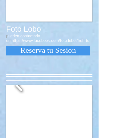
Foto Lobo
p
ueden contactarlo
en
https://www.facebook.com/foto.lobo?fref=ts
Reserva tu Sesion