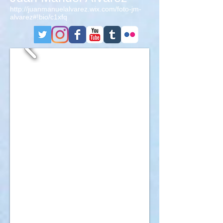
http://juanmanuelalvarez.wix.com/foto-jm-
alvarez#!bio/c1xfq