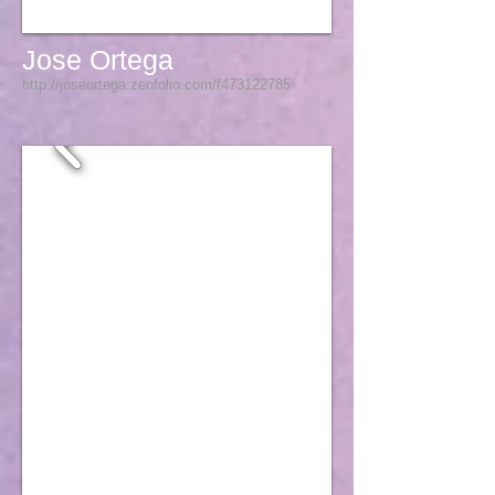
Jose Ortega
http://joseortega.zenfolio.com/f473122785