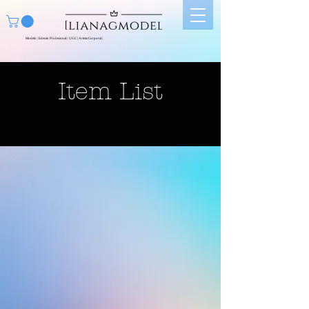
Modelo | Edecán Profesional | UGC | Artista Corporal |
Item List