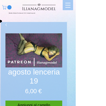
Modelo | Edecán Profesional | UGC | Artista Corporal |
agosto lenceria
19
Prezzo
6,00 €
Aggiungi al carrello