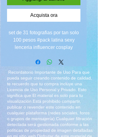
Acquista ora
set de 31 fotografias por tan solo
100 pesos #pack latina sexy
lenceria influencer cosplay
Recordatorio Importante de Uso Para que
pueda seguir creando contenido de calidad,
te recuerdo que tu compra incluye una
Licencia de Uso Personal y Privado. Esto
significa que:El material es solo para tu
visualización.Está prohibido compartir,
publicar o revender este contenido en
cualquier plataforma (redes sociales, foros
o grupos de mensajería).Cualquier filtración
detectada será gestionada conforme a las
políticas de propiedad de imagen detalladas
en mi sitio web.Disfrutar de este material de