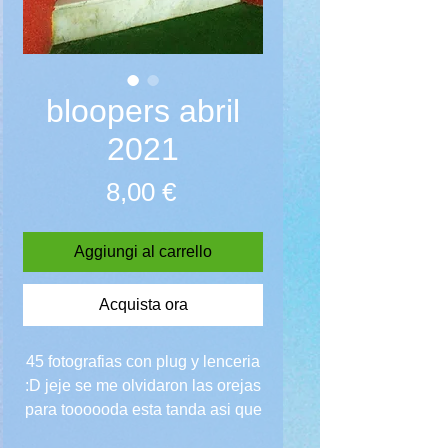
bloopers abril
2021
Prezzo
8,00 €
Aggiungi al carrello
Acquista ora
45 fotografias con plug y lenceria
:D jeje se me olvidaron las orejas
para toooooda esta tanda asi que
son los bloopers de la sesion de