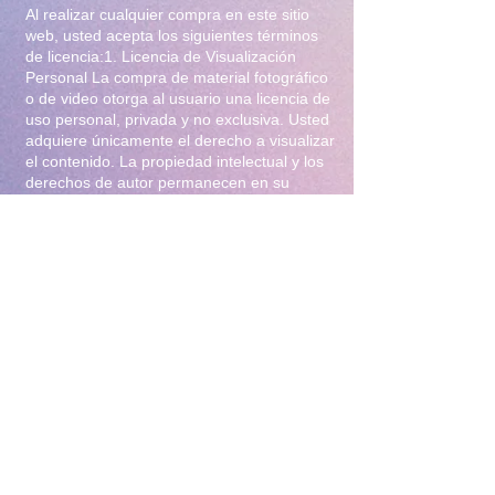
Al realizar cualquier compra en este sitio
web, usted acepta los siguientes términos
de licencia:1. Licencia de Visualización
Personal La compra de material fotográfico
o de video otorga al usuario una licencia de
uso personal, privada y no exclusiva. Usted
adquiere únicamente el derecho a visualizar
el contenido. La propiedad intelectual y los
derechos de autor permanecen en su
totalidad bajo la titularidad de Iliana Gomez
.2. Prohibiciones Estrictas Queda
terminantemente prohibido:Distribución y
Reventa: Compartir, revender, arrendar o
distribuir el material en foros, redes
sociales, grupos de mensajería
(WhatsApp/Telegram) o cualquier otra
plataforma.Modificación: Alterar, editar,
recortar o utilizar el material para crear
obras derivadas (incluyendo el uso para
entrenamiento de Inteligencia Artificial).Uso
Comercial: Utilizar el contenido para
publicidad, promoción de terceros o
cualquier fin lucrativo.3. Protección y