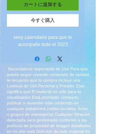
カートに追加する
今すぐ購入
sexy calendario para que te
acompañe todo el 2023
Recordatorio Importante de Uso Para que
pueda seguir creando contenido de calidad,
te recuerdo que tu compra incluye una
Licencia de Uso Personal y Privado. Esto
significa que:El material es solo para tu
visualización.Está prohibido compartir,
publicar o revender este contenido en
cualquier plataforma (redes sociales, foros
o grupos de mensajería).Cualquier filtración
detectada será gestionada conforme a las
políticas de propiedad de imagen detalladas
en mi sitio web.Disfrutar de este material de