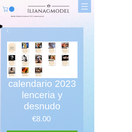
Modelo | Edecán Profesional | UGC | Artista Corporal |
calendario 2023
lenceria y
desnudo
価格
€8.00