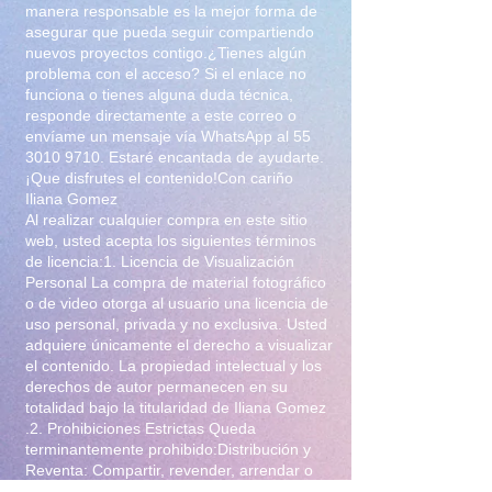
manera responsable es la mejor forma de
asegurar que pueda seguir compartiendo
nuevos proyectos contigo.¿Tienes algún
problema con el acceso? Si el enlace no
funciona o tienes alguna duda técnica,
responde directamente a este correo o
envíame un mensaje vía WhatsApp al
55
3010 9710
. Estaré encantada de ayudarte.
¡Que disfrutes el contenido!Con cariño
Iliana Gomez
Al realizar cualquier compra en este sitio
web, usted acepta los siguientes términos
de licencia:1. Licencia de Visualización
Personal La compra de material fotográfico
o de video otorga al usuario una licencia de
uso personal, privada y no exclusiva. Usted
adquiere únicamente el derecho a visualizar
el contenido. La propiedad intelectual y los
derechos de autor permanecen en su
totalidad bajo la titularidad de Iliana Gomez
.2. Prohibiciones Estrictas Queda
terminantemente prohibido:Distribución y
Reventa: Compartir, revender, arrendar o
distribuir el material en foros, redes