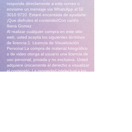
responde directamente a este correo o
envíame un mensaje vía WhatsApp al
55
3010 9710
. Estaré encantada de ayudarte.
¡Que disfrutes el contenido!Con cariño
Iliana Gomez
Al realizar cualquier compra en este sitio
web, usted acepta los siguientes términos
de licencia:1. Licencia de Visualización
Personal La compra de material fotográfico
o de video otorga al usuario una licencia de
uso personal, privada y no exclusiva. Usted
adquiere únicamente el derecho a visualizar
el contenido. La propiedad intelectual y los
derechos de autor permanecen en su
totalidad bajo la titularidad de Iliana Gomez
.2. Prohibiciones Estrictas Queda
terminantemente prohibido:Distribución y
Reventa: Compartir, revender, arrendar o
distribuir el material en foros, redes
sociales, grupos de mensajería
(WhatsApp/Telegram) o cualquier otra
plataforma.Modificación: Alterar, editar,
recortar o utilizar el material para crear