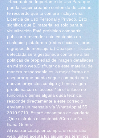
Recordatorio Importante de Uso Para que
pueda seguir creando contenido de calidad,
te recuerdo que tu compra incluye una
Licencia de Uso Personal y Privado. Esto
significa que:El material es solo para tu
visualización.Está prohibido compartir,
publicar o revender este contenido en
cualquier plataforma (redes sociales, foros
o grupos de mensajería).Cualquier filtración
detectada será gestionada conforme a las
políticas de propiedad de imagen detalladas
en mi sitio web.Disfrutar de este material de
manera responsable es la mejor forma de
asegurar que pueda seguir compartiendo
nuevos proyectos contigo.¿Tienes algún
problema con el acceso? Si el enlace no
funciona o tienes alguna duda técnica,
responde directamente a este correo o
envíame un mensaje vía WhatsApp al
55
3010 9710
. Estaré encantada de ayudarte.
¡Que disfrutes el contenido!Con cariño
Iliana Gomez
Al realizar cualquier compra en este sitio
web, usted acepta los siguientes términos