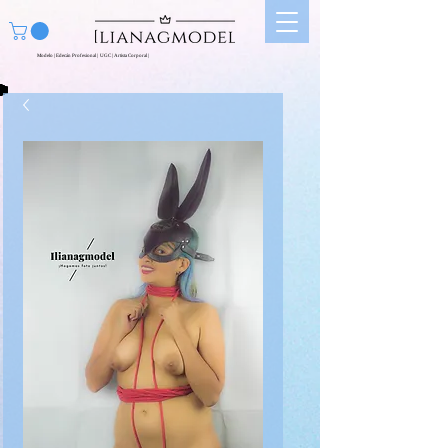
Modelo | Edecán Profesional | UGC | Artista Corporal |