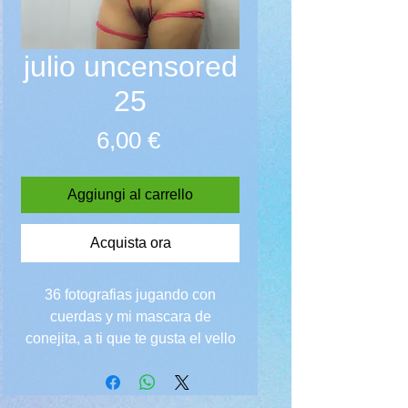
julio uncensored
25
Prezzo
6,00 €
Aggiungi al carrello
Acquista ora
36 fotografias jugando con
cuerdas y mi mascara de
conejita, a ti que te gusta el vello
pubico en este set podras
disfrutarme desnuda con el <3