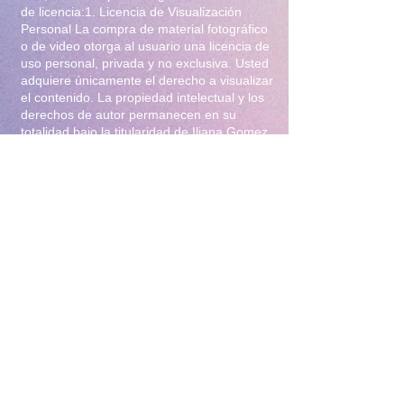
de licencia:1. Licencia de Visualización
Personal La compra de material fotográfico
o de video otorga al usuario una licencia de
uso personal, privada y no exclusiva. Usted
adquiere únicamente el derecho a visualizar
el contenido. La propiedad intelectual y los
derechos de autor permanecen en su
totalidad bajo la titularidad de Iliana Gomez
.2. Prohibiciones Estrictas Queda
terminantemente prohibido:Distribución y
Reventa: Compartir, revender, arrendar o
distribuir el material en foros, redes
sociales, grupos de mensajería
(WhatsApp/Telegram) o cualquier otra
plataforma.Modificación: Alterar, editar,
recortar o utilizar el material para crear
obras derivadas (incluyendo el uso para
entrenamiento de Inteligencia Artificial).Uso
Comercial: Utilizar el contenido para
publicidad, promoción de terceros o
cualquier fin lucrativo.3. Protección y
Rastreo Todo el material digital puede
contener marcas de agua invisibles o