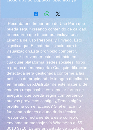
por 80 pesos o con el set de
lenceria de febrero en el all
included de lenceria febrero por
Recordatorio Importante de Uso Para que
130
pueda seguir creando contenido de calidad,
te recuerdo que tu compra incluye una
Licencia de Uso Personal y Privado. Esto
significa que:El material es solo para tu
visualización.Está prohibido compartir,
publicar o revender este contenido en
cualquier plataforma (redes sociales, foros
o grupos de mensajería).Cualquier filtración
detectada será gestionada conforme a las
políticas de propiedad de imagen detalladas
en mi sitio web.Disfrutar de este material de
manera responsable es la mejor forma de
asegurar que pueda seguir compartiendo
nuevos proyectos contigo.¿Tienes algún
problema con el acceso? Si el enlace no
funciona o tienes alguna duda técnica,
responde directamente a este correo o
envíame un mensaje vía WhatsApp al
55
3010 9710
. Estaré encantada de ayudarte.