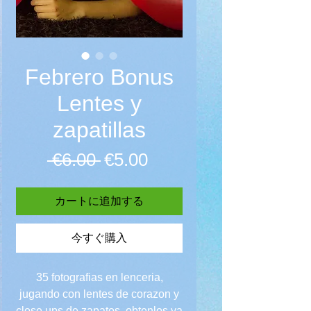
Febrero Bonus
Lentes y
zapatillas
通常価格
セール価格
 €6.00 
€5.00
カートに追加する
今すぐ購入
35 fotografias en lenceria,
jugando con lentes de corazon y
close ups de zapatos obtenlos ya