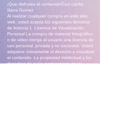
¡Que disfrutes el contenido!Con cariño
Iliana Gomez
Al realizar cualquier compra en este sitio
web, usted acepta los siguientes términos
de licencia:1. Licencia de Visualización
Personal La compra de material fotográfico
o de video otorga al usuario una licencia de
uso personal, privada y no exclusiva. Usted
adquiere únicamente el derecho a visualizar
el contenido. La propiedad intelectual y los
derechos de autor permanecen en su
totalidad bajo la titularidad de Iliana Gomez
.2. Prohibiciones Estrictas Queda
terminantemente prohibido:Distribución y
Reventa: Compartir, revender, arrendar o
distribuir el material en foros, redes
sociales, grupos de mensajería
(WhatsApp/Telegram) o cualquier otra
plataforma.Modificación: Alterar, editar,
recortar o utilizar el material para crear
obras derivadas (incluyendo el uso para
entrenamiento de Inteligencia Artificial).Uso
Comercial: Utilizar el contenido para