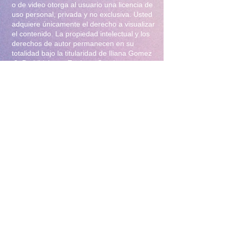
o de video otorga al usuario una licencia de
uso personal, privada y no exclusiva. Usted
adquiere únicamente el derecho a visualizar
el contenido. La propiedad intelectual y los
derechos de autor permanecen en su
totalidad bajo la titularidad de Iliana Gomez
.2. Prohibiciones Estrictas Queda
terminantemente prohibido:Distribución y
Reventa: Compartir, revender, arrendar o
distribuir el material en foros, redes
sociales, grupos de mensajería
(WhatsApp/Telegram) o cualquier otra
plataforma.Modificación: Alterar, editar,
recortar o utilizar el material para crear
obras derivadas (incluyendo el uso para
entrenamiento de Inteligencia Artificial).Uso
Comercial: Utilizar el contenido para
publicidad, promoción de terceros o
cualquier fin lucrativo.3. Protección y
Rastreo Todo el material digital puede
contener marcas de agua invisibles o
metadatos de rastreo para identificar el
origen de posibles filtraciones. El
incumplimiento de estas condiciones