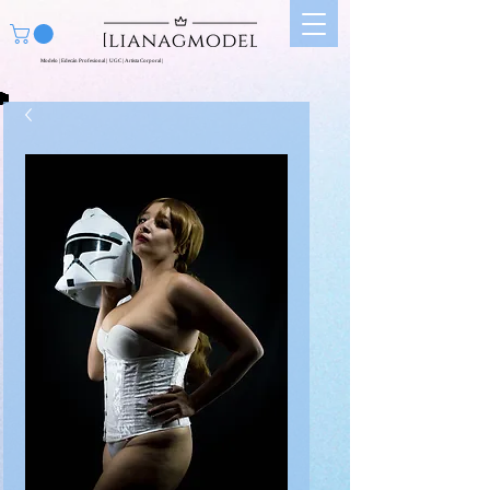
Modelo | Edecán Profesional | UGC | Artista Corporal |