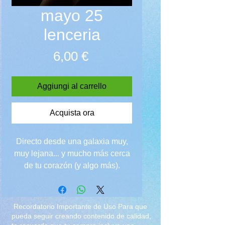
mayo 25
lenceria
Prezzo
6,00 €
Aggiungi al carrello
Acquista ora
Directo desde una galaxia muy,
muy lejana... y mucho más cerca
de tu corazón (y algo más).
Lencería blanca, casco puesto.
La conquista nunca fue tan...
placentera."
Recordatorio Importante de Uso Para que
pueda seguir creando contenido de calidad,