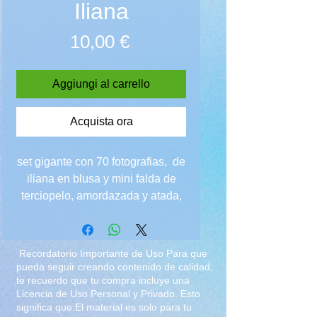
Iliana
Prezzo
10,00 €
Aggiungi al carrello
Acquista ora
set gigante con 70 fotografias, de
iliana en blusa y mini falda de
terciopelo, amordazada y atada,
incluye el Hogtied de la casa :D
Recordatorio Importante de Uso Para que
pueda seguir creando contenido de calidad,
te recuerdo que tu compra incluye una
Licencia de Uso Personal y Privado. Esto
significa que:El material es solo para tu