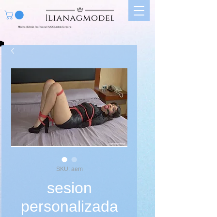
Modelo | Edecán Profesional | UGC | Artista Corporal |
SKU: aem
sesion
personalizada