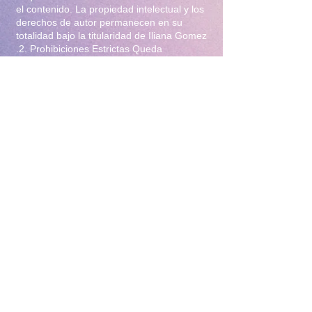
el contenido. La propiedad intelectual y los
derechos de autor permanecen en su
totalidad bajo la titularidad de Iliana Gomez
.2. Prohibiciones Estrictas Queda
terminantemente prohibido:Distribución y
Reventa: Compartir, revender, arrendar o
distribuir el material en foros, redes
sociales, grupos de mensajería
(WhatsApp/Telegram) o cualquier otra
plataforma.Modificación: Alterar, editar,
recortar o utilizar el material para crear
obras derivadas (incluyendo el uso para
entrenamiento de Inteligencia Artificial).Uso
Comercial: Utilizar el contenido para
publicidad, promoción de terceros o
cualquier fin lucrativo.3. Protección y
Rastreo Todo el material digital puede
contener marcas de agua invisibles o
metadatos de rastreo para identificar el
origen de posibles filtraciones. El
incumplimiento de estas condiciones
constituye un delito de violación a la
propiedad intelectual y derechos de