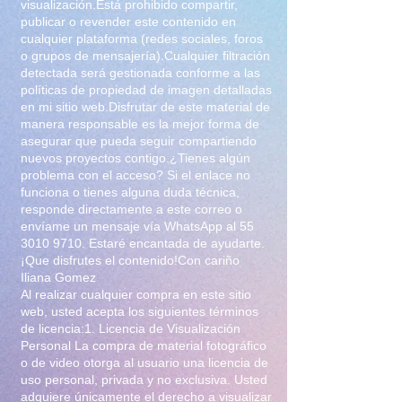
visualización.Está prohibido compartir,
publicar o revender este contenido en
cualquier plataforma (redes sociales, foros
o grupos de mensajería).Cualquier filtración
detectada será gestionada conforme a las
políticas de propiedad de imagen detalladas
en mi sitio web.Disfrutar de este material de
manera responsable es la mejor forma de
asegurar que pueda seguir compartiendo
nuevos proyectos contigo.¿Tienes algún
problema con el acceso? Si el enlace no
funciona o tienes alguna duda técnica,
responde directamente a este correo o
envíame un mensaje vía WhatsApp al
55
3010 9710
. Estaré encantada de ayudarte.
¡Que disfrutes el contenido!Con cariño
Iliana Gomez
Al realizar cualquier compra en este sitio
web, usted acepta los siguientes términos
de licencia:1. Licencia de Visualización
Personal La compra de material fotográfico
o de video otorga al usuario una licencia de
uso personal, privada y no exclusiva. Usted
adquiere únicamente el derecho a visualizar