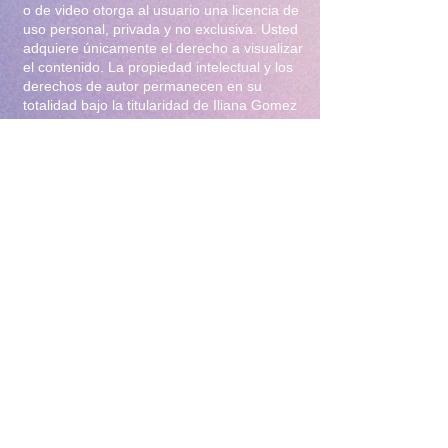
o de video otorga al usuario una licencia de
uso personal, privada y no exclusiva. Usted
adquiere únicamente el derecho a visualizar
el contenido. La propiedad intelectual y los
derechos de autor permanecen en su
totalidad bajo la titularidad de Iliana Gomez
.2. Prohibiciones Estrictas Queda
terminantemente prohibido:Distribución y
Reventa: Compartir, revender, arrendar o
distribuir el material en foros, redes
sociales, grupos de mensajería
(WhatsApp/Telegram) o cualquier otra
plataforma.Modificación: Alterar, editar,
recortar o utilizar el material para crear
obras derivadas (incluyendo el uso para
entrenamiento de Inteligencia Artificial).Uso
Comercial: Utilizar el contenido para
publicidad, promoción de terceros o
cualquier fin lucrativo.3. Protección y
Rastreo Todo el material digital puede
contener marcas de agua invisibles o
metadatos de rastreo para identificar el
origen de posibles filtraciones. El
incumplimiento de estas condiciones