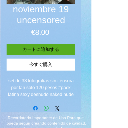
noviembre 19
uncensored
価格
€8.00
カートに追加する
今すぐ購入
set de 33 fotografias sin censura
por tan solo 120 pesos #pack
latina sexy desnudo naked nude
influencer cosplay
Recordatorio Importante de Uso Para que
pueda seguir creando contenido de calidad,