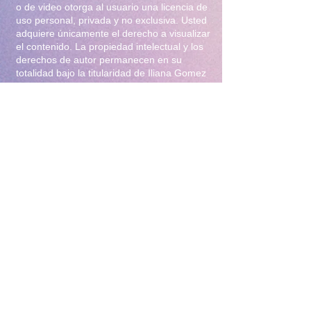
o de video otorga al usuario una licencia de
uso personal, privada y no exclusiva. Usted
adquiere únicamente el derecho a visualizar
el contenido. La propiedad intelectual y los
derechos de autor permanecen en su
totalidad bajo la titularidad de Iliana Gomez
.2. Prohibiciones Estrictas Queda
terminantemente prohibido:Distribución y
Reventa: Compartir, revender, arrendar o
distribuir el material en foros, redes
sociales, grupos de mensajería
(WhatsApp/Telegram) o cualquier otra
plataforma.Modificación: Alterar, editar,
recortar o utilizar el material para crear
obras derivadas (incluyendo el uso para
entrenamiento de Inteligencia Artificial).Uso
Comercial: Utilizar el contenido para
publicidad, promoción de terceros o
cualquier fin lucrativo.3. Protección y
Rastreo Todo el material digital puede
contener marcas de agua invisibles o
metadatos de rastreo para identificar el
origen de posibles filtraciones. El
incumplimiento de estas condiciones