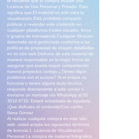
te recuerdo que tu compra incluye una
cosplay
Licencia de Uso Personal y Privado. Esto
significa que:El material es solo para tu
visualización.Está prohibido compartir,
publicar o revender este contenido en
cualquier plataforma (redes sociales, foros
o grupos de mensajería).Cualquier filtración
detectada será gestionada conforme a las
políticas de propiedad de imagen detalladas
en mi sitio web.Disfrutar de este material de
manera responsable es la mejor forma de
asegurar que pueda seguir compartiendo
nuevos proyectos contigo.¿Tienes algún
problema con el acceso? Si el enlace no
funciona o tienes alguna duda técnica,
responde directamente a este correo o
envíame un mensaje vía WhatsApp al
55
3010 9710
. Estaré encantada de ayudarte.
¡Que disfrutes el contenido!Con cariño
Iliana Gomez
Al realizar cualquier compra en este sitio
web, usted acepta los siguientes términos
de licencia:1. Licencia de Visualización
Personal La compra de material fotográfico