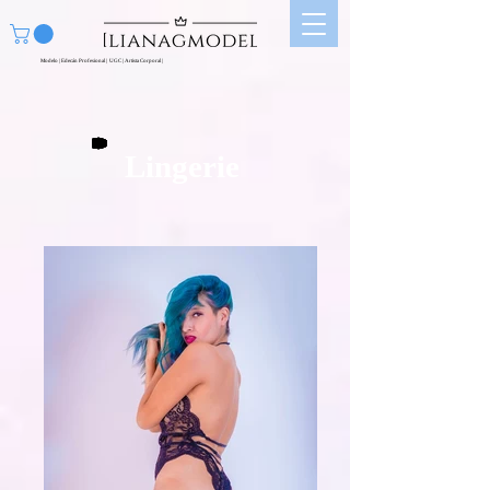
Modelo | Edecán Profesional | UGC | Artista Corporal |
Lingerie