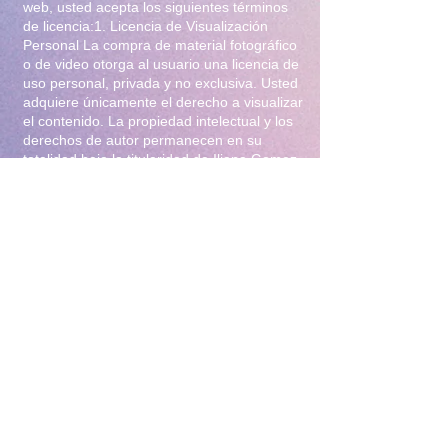
web, usted acepta los siguientes términos
de licencia:1. Licencia de Visualización
Personal La compra de material fotográfico
o de video otorga al usuario una licencia de
uso personal, privada y no exclusiva. Usted
adquiere únicamente el derecho a visualizar
el contenido. La propiedad intelectual y los
derechos de autor permanecen en su
totalidad bajo la titularidad de Iliana Gomez
.2. Prohibiciones Estrictas Queda
terminantemente prohibido:Distribución y
Reventa: Compartir, revender, arrendar o
distribuir el material en foros, redes
sociales, grupos de mensajería
(WhatsApp/Telegram) o cualquier otra
plataforma.Modificación: Alterar, editar,
recortar o utilizar el material para crear
obras derivadas (incluyendo el uso para
entrenamiento de Inteligencia Artificial).Uso
Comercial: Utilizar el contenido para
publicidad, promoción de terceros o
cualquier fin lucrativo.3. Protección y
Rastreo Todo el material digital puede
contener marcas de agua invisibles o