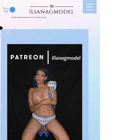
Modelo | Edecán Profesional | UGC | Artista Corporal |