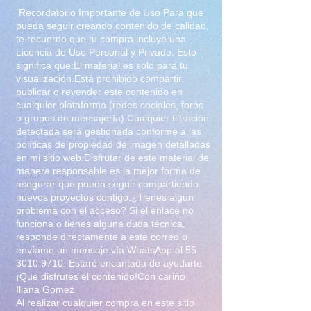
mandanos un mensaje por la
Recordatorio Importante de Uso Para que
pagina y con gusto te
pueda seguir creando contenido de calidad,
te recuerdo que tu compra incluye una
responderemos con los datos
Licencia de Uso Personal y Privado. Esto
para realizar tu pago y recibir el
significa que:El material es solo para tu
zip
visualización.Está prohibido compartir,
Recuerda estas comprando el
publicar o revender este contenido en
cualquier plataforma (redes sociales, foros
visualizar las imagenes, no tienes
o grupos de mensajería).Cualquier filtración
permiso de retransmitir, revender,
detectada será gestionada conforme a las
lucrar, exponer sin autorizacion
políticas de propiedad de imagen detalladas
de el autor y la modelo. Todas las
en mi sitio web.Disfrutar de este material de
manera responsable es la mejor forma de
imagenes incluidas en el set
asegurar que pueda seguir compartiendo
tienen derechos de autor.
nuevos proyectos contigo.¿Tienes algún
problema con el acceso? Si el enlace no
funciona o tienes alguna duda técnica,
responde directamente a este correo o
envíame un mensaje vía WhatsApp al
55
3010 9710
. Estaré encantada de ayudarte.
¡Que disfrutes el contenido!Con cariño
Iliana Gomez
Al realizar cualquier compra en este sitio