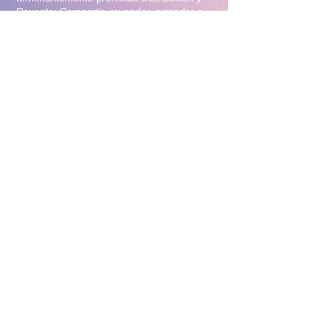
Reventa: Compartir, revender, arrendar o
distribuir el material en foros, redes
sociales, grupos de mensajería
(WhatsApp/Telegram) o cualquier otra
plataforma.Modificación: Alterar, editar,
recortar o utilizar el material para crear
obras derivadas (incluyendo el uso para
entrenamiento de Inteligencia Artificial).Uso
Comercial: Utilizar el contenido para
publicidad, promoción de terceros o
cualquier fin lucrativo.3. Protección y
Rastreo Todo el material digital puede
contener marcas de agua invisibles o
metadatos de rastreo para identificar el
origen de posibles filtraciones. El
incumplimiento de estas condiciones
constituye un delito de violación a la
propiedad intelectual y derechos de
imagen, y facultará a la administración de
este sitio para tomar las acciones legales
correspondientes y el bloqueo inmediato del
acceso sin derecho a reembolso.4. Política
de Devoluciones Debido a la naturaleza