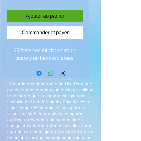
Ajouter au panier
Commander et payer
65 fotos con mi chamarra de
cuero y un hermoso arnes
Recordatorio Importante de Uso Para que
pueda seguir creando contenido de calidad,
te recuerdo que tu compra incluye una
Licencia de Uso Personal y Privado. Esto
significa que:El material es solo para tu
visualización.Está prohibido compartir,
publicar o revender este contenido en
cualquier plataforma (redes sociales, foros
o grupos de mensajería).Cualquier filtración
detectada será gestionada conforme a las