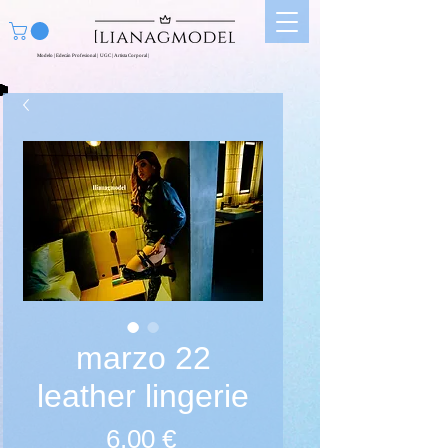
Modelo | Edecán Profesional | UGC | Artista Corporal |
marzo 22
leather lingerie
Prix
6,00 €