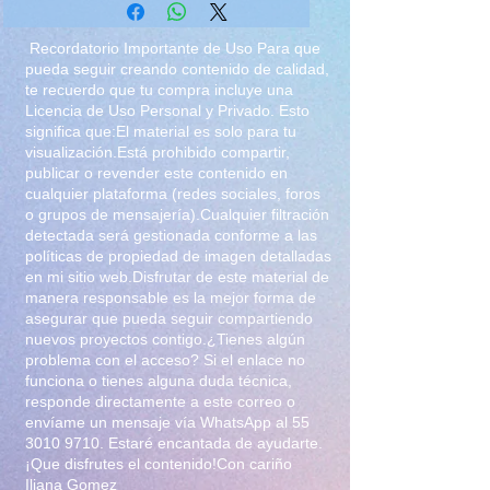
formato zip
Por el momento aceptamos pago
Recordatorio Importante de Uso Para que
via oxxo, pay pal y deposito
pueda seguir creando contenido de calidad,
te recuerdo que tu compra incluye una
bancario, si deseas adquirirlo
Licencia de Uso Personal y Privado. Esto
mandanos un mensaje por la
significa que:El material es solo para tu
pagina y con gusto te
visualización.Está prohibido compartir,
responderemos con los datos
publicar o revender este contenido en
cualquier plataforma (redes sociales, foros
para realizar tu pago y recibir el
o grupos de mensajería).Cualquier filtración
zip
detectada será gestionada conforme a las
Recuerda estas comprando el
políticas de propiedad de imagen detalladas
visualizar las imagenes, no tienes
en mi sitio web.Disfrutar de este material de
manera responsable es la mejor forma de
permiso de retransmitir, revender,
asegurar que pueda seguir compartiendo
lucrar, exponer sin autorizacion
nuevos proyectos contigo.¿Tienes algún
de el autor y la modelo. Todas las
problema con el acceso? Si el enlace no
imagenes incluidas en el set
funciona o tienes alguna duda técnica,
responde directamente a este correo o
tienen derechos de autor.
envíame un mensaje vía WhatsApp al
55
3010 9710
. Estaré encantada de ayudarte.
¡Que disfrutes el contenido!Con cariño
Iliana Gomez