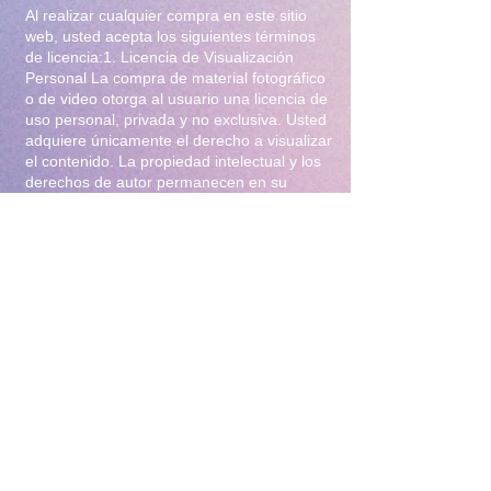
Al realizar cualquier compra en este sitio
web, usted acepta los siguientes términos
de licencia:1. Licencia de Visualización
Personal La compra de material fotográfico
o de video otorga al usuario una licencia de
uso personal, privada y no exclusiva. Usted
adquiere únicamente el derecho a visualizar
el contenido. La propiedad intelectual y los
derechos de autor permanecen en su
totalidad bajo la titularidad de Iliana Gomez
.2. Prohibiciones Estrictas Queda
terminantemente prohibido:Distribución y
Reventa: Compartir, revender, arrendar o
distribuir el material en foros, redes
sociales, grupos de mensajería
(WhatsApp/Telegram) o cualquier otra
plataforma.Modificación: Alterar, editar,
recortar o utilizar el material para crear
obras derivadas (incluyendo el uso para
entrenamiento de Inteligencia Artificial).Uso
Comercial: Utilizar el contenido para
publicidad, promoción de terceros o
cualquier fin lucrativo.3. Protección y