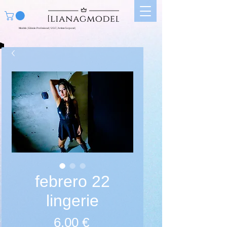
Modelo | Edecán Profesional | UGC | Artista Corporal |
febrero 22
lingerie
Prix
6,00 €