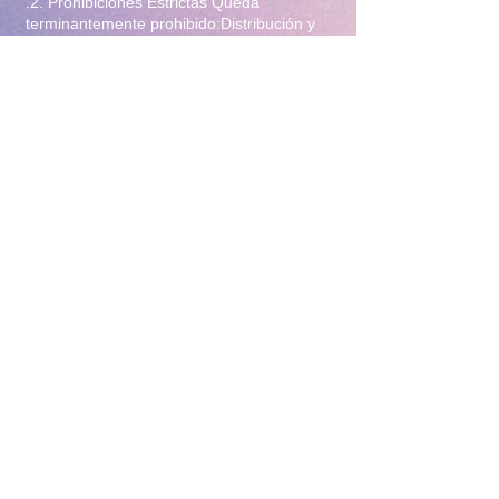
.2. Prohibiciones Estrictas Queda
terminantemente prohibido:Distribución y
Reventa: Compartir, revender, arrendar o
distribuir el material en foros, redes
sociales, grupos de mensajería
(WhatsApp/Telegram) o cualquier otra
plataforma.Modificación: Alterar, editar,
recortar o utilizar el material para crear
obras derivadas (incluyendo el uso para
entrenamiento de Inteligencia Artificial).Uso
Comercial: Utilizar el contenido para
publicidad, promoción de terceros o
cualquier fin lucrativo.3. Protección y
Rastreo Todo el material digital puede
contener marcas de agua invisibles o
metadatos de rastreo para identificar el
origen de posibles filtraciones. El
incumplimiento de estas condiciones
constituye un delito de violación a la
propiedad intelectual y derechos de
imagen, y facultará a la administración de
este sitio para tomar las acciones legales
correspondientes y el bloqueo inmediato del
acceso sin derecho a reembolso.4. Política