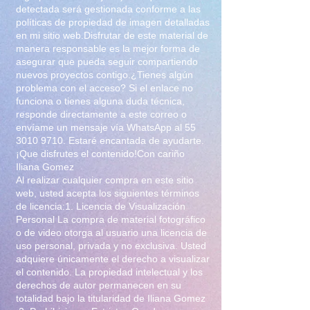
detectada será gestionada conforme a las
políticas de propiedad de imagen detalladas
en mi sitio web.Disfrutar de este material de
manera responsable es la mejor forma de
asegurar que pueda seguir compartiendo
nuevos proyectos contigo.¿Tienes algún
problema con el acceso? Si el enlace no
funciona o tienes alguna duda técnica,
responde directamente a este correo o
envíame un mensaje vía WhatsApp al
55
3010 9710
. Estaré encantada de ayudarte.
¡Que disfrutes el contenido!Con cariño
Iliana Gomez
Al realizar cualquier compra en este sitio
web, usted acepta los siguientes términos
de licencia:1. Licencia de Visualización
Personal La compra de material fotográfico
o de video otorga al usuario una licencia de
uso personal, privada y no exclusiva. Usted
adquiere únicamente el derecho a visualizar
el contenido. La propiedad intelectual y los
derechos de autor permanecen en su
totalidad bajo la titularidad de Iliana Gomez