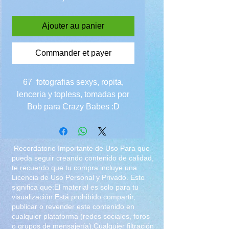
Ajouter au panier
Commander et payer
67 fotografias sexys, ropita,
lenceria y topless, tomadas por
Bob para Crazy Babes :D
recuerda visitar su sitio y
suscribirte
Recordatorio Importante de Uso Para que
pueda seguir creando contenido de calidad,
te recuerdo que tu compra incluye una
Licencia de Uso Personal y Privado. Esto
significa que:El material es solo para tu
visualización.Está prohibido compartir,
publicar o revender este contenido en
cualquier plataforma (redes sociales, foros
o grupos de mensajería).Cualquier filtración