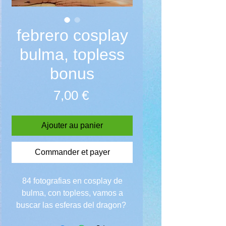
febrero cosplay
bulma, topless
bonus
Prix
7,00 €
Ajouter au panier
Commander et payer
84 fotografias en cosplay de
bulma, con topless, vamos a
buscar las esferas del dragon?