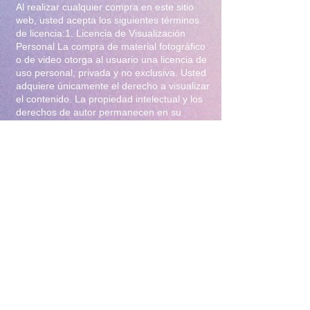
Al realizar cualquier compra en este sitio
web, usted acepta los siguientes términos
de licencia:1. Licencia de Visualización
Personal La compra de material fotográfico
o de video otorga al usuario una licencia de
uso personal, privada y no exclusiva. Usted
adquiere únicamente el derecho a visualizar
el contenido. La propiedad intelectual y los
derechos de autor permanecen en su
totalidad bajo la titularidad de Iliana Gomez
.2. Prohibiciones Estrictas Queda
terminantemente prohibido:Distribución y
Reventa: Compartir, revender, arrendar o
distribuir el material en foros, redes
sociales, grupos de mensajería
(WhatsApp/Telegram) o cualquier otra
plataforma.Modificación: Alterar, editar,
recortar o utilizar el material para crear
obras derivadas (incluyendo el uso para
entrenamiento de Inteligencia Artificial).Uso
Comercial: Utilizar el contenido para
publicidad, promoción de terceros o
cualquier fin lucrativo.3. Protección y
Rastreo Todo el material digital puede