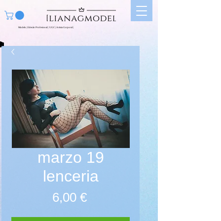
Modelo | Edecán Profesional | UGC | Artista Corporal |
marzo 19
lenceria
Prix
6,00 €