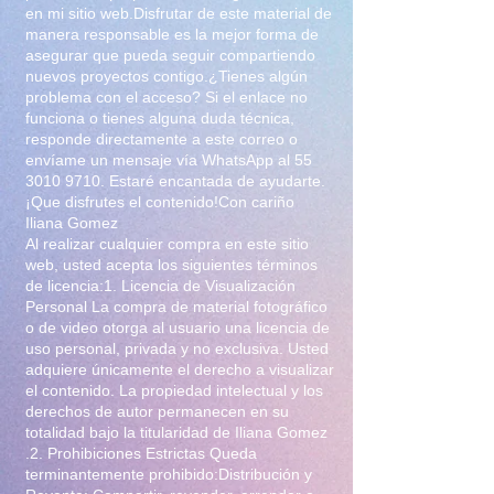
de el autor y la modelo. Todas las
en mi sitio web.Disfrutar de este material de
manera responsable es la mejor forma de
imagenes incluidas en el set
asegurar que pueda seguir compartiendo
tienen derechos de autor.
nuevos proyectos contigo.¿Tienes algún
problema con el acceso? Si el enlace no
funciona o tienes alguna duda técnica,
responde directamente a este correo o
envíame un mensaje vía WhatsApp al
55
3010 9710
. Estaré encantada de ayudarte.
¡Que disfrutes el contenido!Con cariño
Iliana Gomez
Al realizar cualquier compra en este sitio
web, usted acepta los siguientes términos
de licencia:1. Licencia de Visualización
Personal La compra de material fotográfico
o de video otorga al usuario una licencia de
uso personal, privada y no exclusiva. Usted
adquiere únicamente el derecho a visualizar
el contenido. La propiedad intelectual y los
derechos de autor permanecen en su
totalidad bajo la titularidad de Iliana Gomez
.2. Prohibiciones Estrictas Queda
terminantemente prohibido:Distribución y