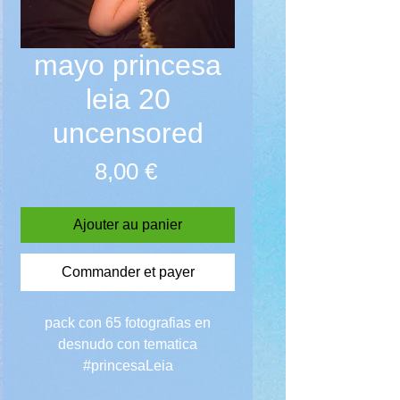
mayo princesa
leia 20
uncensored
Prix
8,00 €
Ajouter au panier
Commander et payer
pack con 65 fotografias en
desnudo con tematica
#princesaLeia
#MayThe4thBeWithYou