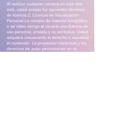
Al realizar cualquier compra en este sitio
web, usted acepta los siguientes términos
de licencia:1. Licencia de Visualización
Personal La compra de material fotográfico
o de video otorga al usuario una licencia de
uso personal, privada y no exclusiva. Usted
adquiere únicamente el derecho a visualizar
el contenido. La propiedad intelectual y los
derechos de autor permanecen en su
totalidad bajo la titularidad de Iliana Gomez
.2. Prohibiciones Estrictas Queda
terminantemente prohibido:Distribución y
Reventa: Compartir, revender, arrendar o
distribuir el material en foros, redes
sociales, grupos de mensajería
(WhatsApp/Telegram) o cualquier otra
plataforma.Modificación: Alterar, editar,
recortar o utilizar el material para crear
obras derivadas (incluyendo el uso para
entrenamiento de Inteligencia Artificial).Uso
Comercial: Utilizar el contenido para
publicidad, promoción de terceros o
cualquier fin lucrativo.3. Protección y