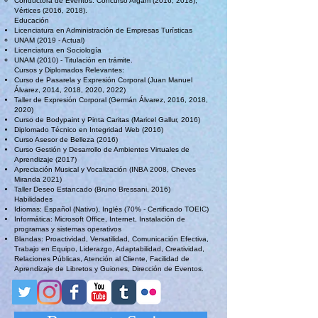
Conductora de Eventos: Concurso Argam (2016, 2018),
Vértices (2016, 2018).
Educación
Licenciatura en Administración de Empresas Turísticas
UNAM (2019 - Actual)
Licenciatura en Sociología
UNAM (2010) - Titulación en trámite.
Cursos y Diplomados Relevantes:
Curso de Pasarela y Expresión Corporal (Juan Manuel
Álvarez, 2014, 2018, 2020, 2022)
Taller de Expresión Corporal (Germán Álvarez, 2016, 2018,
2020)
Curso de Bodypaint y Pinta Caritas (Maricel Gallur, 2016)
Diplomado Técnico en Integridad Web (2016)
Curso Asesor de Belleza (2016)
Curso Gestión y Desarrollo de Ambientes Virtuales de
Aprendizaje (2017)
Apreciación Musical y Vocalización (INBA 2008, Cheves
Miranda 2021)
Taller Deseo Estancado (Bruno Bressani, 2016)
Habilidades
Idiomas: Español (Nativo), Inglés (70% - Certificado TOEIC)
Informática: Microsoft Office, Internet, Instalación de
programas y sistemas operativos
Blandas: Proactividad, Versatilidad, Comunicación Efectiva,
Trabajo en Equipo, Liderazgo, Adaptabilidad, Creatividad,
Relaciones Públicas, Atención al Cliente, Facilidad de
Aprendizaje de Libretos y Guiones, Dirección de Eventos.