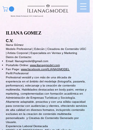
Modelo | Edecán Profesional | UGC | Artista Corporal |
ILIANA G
OMEZ
C.V.
Iliana Gómez
Modelo Profesional | Edecán | Creadora de Contenido UGC
| Artista Corporal | Especialista en Ventas y Marketing
Datos de Contacto:
Email:
Ilianagmodel@gmail.com
Portafolio Online:
www.ilianagmodel.com
Fan Page:
www.facebook.com/ILIANAGMODEL
Perfil Profesional
Profesional versátil y con más de una década de
experiencia en el ámbito del modelaje (fotografía, pasarela,
performance), edecanaje y la creación de contenido
multimedia. Habilidades destacadas en body paint, ventas y
marketing, complementadas con formación académica en
Administración de Empresas Turísticas y Sociología.
Altamente adaptable, proactiva y con una sólida capacidad
para conectar con audiencias y clientes, ofreciendo servicios
de alta calidad en diversos formatos, incluyendo contenido
exclusivo en la creacion de contenido multimedia
personalizado y Creativa de Contenido Generado por
Usuario.
Experiencia Laboral Destacada