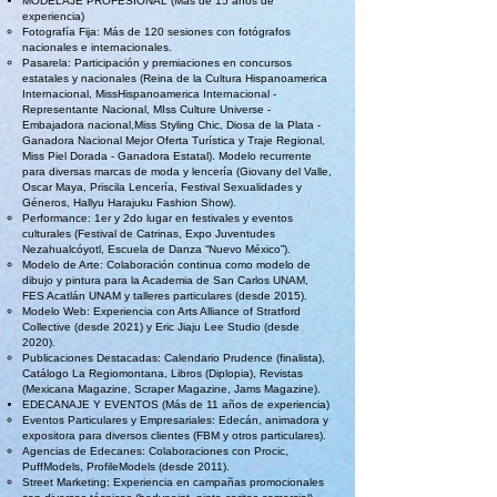
MODELAJE PROFESIONAL (Más de 15 años de
experiencia)
Fotografía Fija: Más de 120 sesiones con fotógrafos
nacionales e internacionales.
Pasarela: Participación y premiaciones en concursos
estatales y nacionales (Reina de la Cultura Hispanoamerica
Internacional, MissHispanoamerica Internacional -
Representante Nacional, MIss Culture Universe -
Embajadora nacional,Miss Styling Chic, Diosa de la Plata -
Ganadora Nacional Mejor Oferta Turística y Traje Regional,
Miss Piel Dorada - Ganadora Estatal). Modelo recurrente
para diversas marcas de moda y lencería (Giovany del Valle,
Oscar Maya, Priscila Lencería, Festival Sexualidades y
Géneros, Hallyu Harajuku Fashion Show).
Performance: 1er y 2do lugar en festivales y eventos
culturales (Festival de Catrinas, Expo Juventudes
Nezahualcóyotl, Escuela de Danza “Nuevo México”).
Modelo de Arte: Colaboración continua como modelo de
dibujo y pintura para la Academia de San Carlos UNAM,
FES Acatlán UNAM y talleres particulares (desde 2015).
Modelo Web: Experiencia con Arts Alliance of Stratford
Collective (desde 2021) y Eric Jiaju Lee Studio (desde
2020).
Publicaciones Destacadas: Calendario Prudence (finalista),
Catálogo La Regiomontana, Libros (Diplopia), Revistas
(Mexicana Magazine, Scraper Magazine, Jams Magazine).
EDECANAJE Y EVENTOS (Más de 11 años de experiencia)
Eventos Particulares y Empresariales: Edecán, animadora y
expositora para diversos clientes (FBM y otros particulares).
Agencias de Edecanes: Colaboraciones con Procic,
PuffModels, ProfileModels (desde 2011).
Street Marketing: Experiencia en campañas promocionales