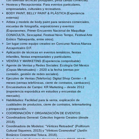
con diversas técnicas (bodypaint, pinta caritas comercial).
Hostess y Recepcionista: Para eventos particulares,
empresariales, culturales y recreativos.
BODY PAINT, BELLY PAINT & PLÁSTICA (Experiencia
extensa)
Artista y modelo de body paint para sesiones comerciales,
escuelas de fotografía, exposiciones y eventos
(Exposexmex, Primer Encuentro Nacional de Maquillaje
CONACULTA, Sexcapital, Festival Novo Tempo, Festival Arte
Erótico Tlalnepantla, entre otros).
1er lugar como equipo creativo en Concurso Nueva Alianza
Azcapotzalco D.F.
Aplicación de técnicas en eventos temáticos, fiestas
infantiles, fiestas empresariales y particulares.
VENTAS Y MARKETING (Experiencia comprobable)
Agente de Ventas y Redes Sociales: Ecología Girl Mexico
(Copas Menstruales) – 2020 a la fecha (ventas por
comisión, gestión de redes sociales).
Ejecutivo de Ventas (Telefonía): Digital Shop Center – 8
meses (ventas telefónicas, cierre de contratos, cambaceo).
Encuestadora de Campo: KR Marketing – desde 2012
(experiencia esporádica en estudios y encuestas de
mercado).
Habilidades: Facilidad para la venta, explicación de
cualidades de productos, cierre de contratos, telemarketing
y prospección.
COORDINACIÓN Y ORGANIZACIÓN DE EVENTOS
Coordinadora General: Colectivo Ingenio Creativo (desde
2018).
Coordinadora de Modelos: "Vértices Reloaded" (Poliforum
Cultural Siqueiros, 2015) y "Vértices Cosmovitral" (Jardín
Botánico Cosmovitral Toluca, 2016).