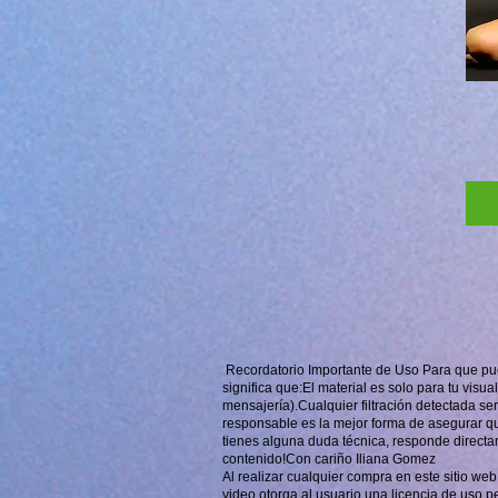
Recordatorio Importante de Uso Para que pue
significa que:El material es solo para tu visu
mensajería).Cualquier filtración detectada se
responsable es la mejor forma de asegurar q
tienes alguna duda técnica, responde direct
contenido!Con cariño Iliana Gomez
Al realizar cualquier compra en este sitio web
video otorga al usuario una licencia de uso p