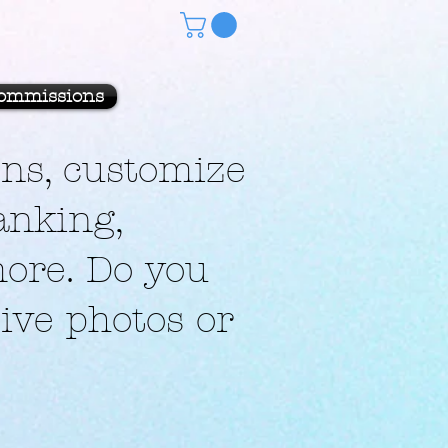
ommissions
ns, customize
anking,
more. Do you
ive photos or