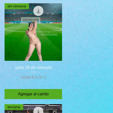
sin censura
Vista rápida
junio 26 sin censura
Precio
Precio de oferta
10,00 €
8,00 €
Agregar al carrito
lenceria