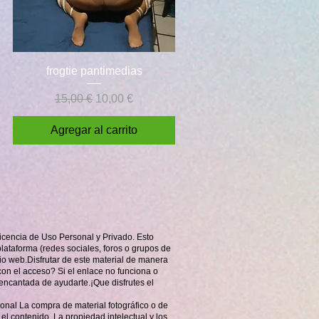
Vista rápida
frogtie pantimedias
Precio
Precio de oferta
15,00 €
10,00 €
Agregar al carrito
icencia de Uso Personal y Privado. Esto
plataforma (redes sociales, foros o grupos de
tio web.Disfrutar de este material de manera
n el acceso? Si el enlace no funciona o
encantada de ayudarte.¡Que disfrutes el
sonal La compra de material fotográfico o de
el contenido. La propiedad intelectual y los