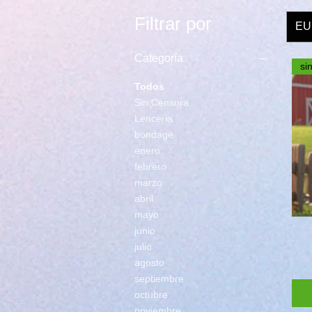
Filtrar por
EU
Categoría
si
Todos
Sin Censura
Lenceria
bondage
enero
febrero
marzo
abril
mayo
junio
julio
agosto
septiembre
octubre
noviembre