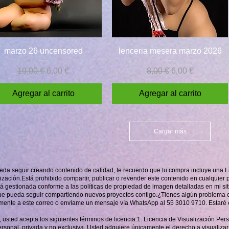
Vista rápida
Vista rápida
marzo 26 uncensored
lenceria mesera marzo 2026
Precio
Precio de oferta
Precio
Precio de oferta
10,00 €
6,00 €
8,00 €
6,00 €
Agregar al carrito
Agregar al carrito
Cargar más
da seguir creando contenido de calidad, te recuerdo que tu compra incluye una L
alización.Está prohibido compartir, publicar o revender este contenido en cualquier 
rá gestionada conforme a las políticas de propiedad de imagen detalladas en mi si
ue pueda seguir compartiendo nuevos proyectos contigo.¿Tienes algún problema co
amente a este correo o envíame un mensaje vía WhatsApp al 55 3010 9710. Estaré 
, usted acepta los siguientes términos de licencia:1. Licencia de Visualización Per
ersonal, privada y no exclusiva. Usted adquiere únicamente el derecho a visualizar 