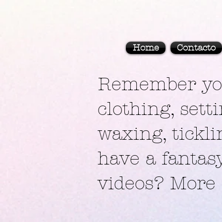
Home
Contacto
Remember you
clothing, sett
waxing, tickl
have a fantas
videos? More