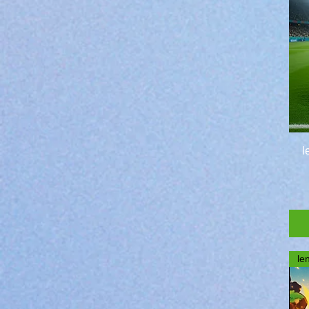
5
6
7
14
l
le