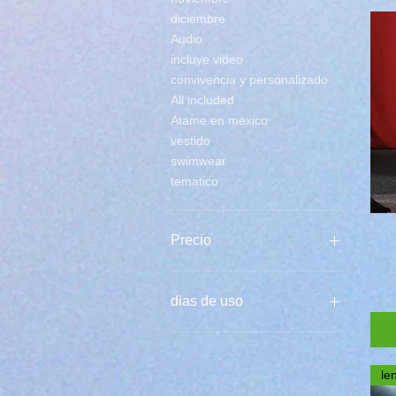
diciembre
Audio
incluye video
convivencia y personalizado
All included
Atame en mexico
vestido
swimwear
tematico
Precio
3 €
100 €
dias de uso
2
3
le
4