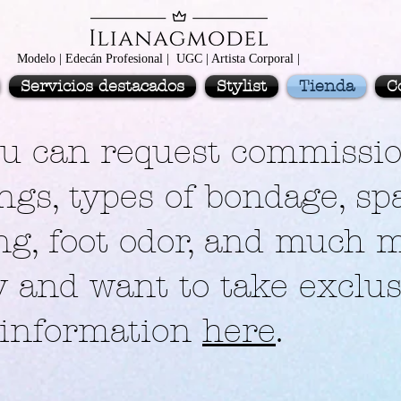
Modelo | Edecán Profesional | UGC | Artista Corporal |
Servicios destacados
Stylist
Tienda
C
 can request commissio
ings, types of bondage, sp
ing, foot odor, and much 
y and want to take exclus
 information
here
.