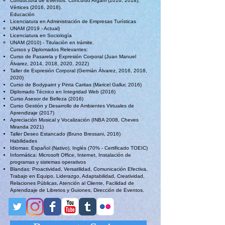
Conductora de Eventos: Concurso Argam (2016, 2018),
Vértices (2016, 2018).
Educación
Licenciatura en Administración de Empresas Turísticas
UNAM (2019 - Actual)
Licenciatura en Sociología
UNAM (2010) - Titulación en trámite.
Cursos y Diplomados Relevantes:
Curso de Pasarela y Expresión Corporal (Juan Manuel
Álvarez, 2014, 2018, 2020, 2022)
Taller de Expresión Corporal (Germán Álvarez, 2016, 2018,
2020)
Curso de Bodypaint y Pinta Caritas (Maricel Gallur, 2016)
Diplomado Técnico en Integridad Web (2016)
Curso Asesor de Belleza (2016)
Curso Gestión y Desarrollo de Ambientes Virtuales de
Aprendizaje (2017)
Apreciación Musical y Vocalización (INBA 2008, Cheves
Miranda 2021)
Taller Deseo Estancado (Bruno Bressani, 2016)
Habilidades
Idiomas: Español (Nativo), Inglés (70% - Certificado TOEIC)
Informática: Microsoft Office, Internet, Instalación de
programas y sistemas operativos
Blandas: Proactividad, Versatilidad, Comunicación Efectiva,
Trabajo en Equipo, Liderazgo, Adaptabilidad, Creatividad,
Relaciones Públicas, Atención al Cliente, Facilidad de
Aprendizaje de Libretos y Guiones, Dirección de Eventos.