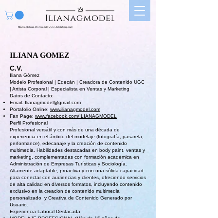
Modelo | Edecán Profesional | UGC | Artista Corporal |
ILIANA G
OMEZ
C.V.
Iliana Gómez
Modelo Profesional | Edecán | Creadora de Contenido UGC
| Artista Corporal | Especialista en Ventas y Marketing
Datos de Contacto:
Email:
Ilianagmodel@gmail.com
Portafolio Online:
www.ilianagmodel.com
Fan Page:
www.facebook.com/ILIANAGMODEL
Perfil Profesional
Profesional versátil y con más de una década de
experiencia en el ámbito del modelaje (fotografía, pasarela,
performance), edecanaje y la creación de contenido
multimedia. Habilidades destacadas en body paint, ventas y
marketing, complementadas con formación académica en
Administración de Empresas Turísticas y Sociología.
Altamente adaptable, proactiva y con una sólida capacidad
para conectar con audiencias y clientes, ofreciendo servicios
de alta calidad en diversos formatos, incluyendo contenido
exclusivo en la creacion de contenido multimedia
personalizado y Creativa de Contenido Generado por
Usuario.
Experiencia Laboral Destacada