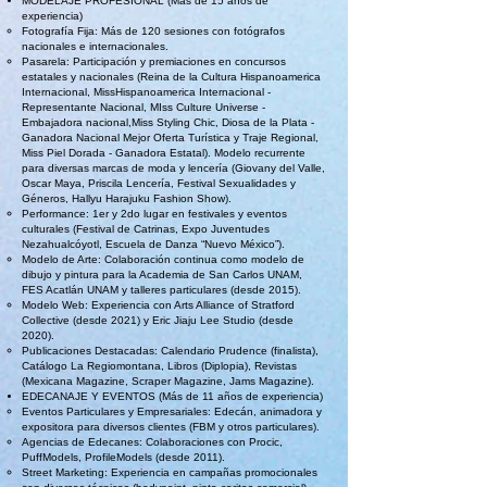
MODELAJE PROFESIONAL (Más de 15 años de
experiencia)
Fotografía Fija: Más de 120 sesiones con fotógrafos
nacionales e internacionales.
Pasarela: Participación y premiaciones en concursos
estatales y nacionales (Reina de la Cultura Hispanoamerica
Internacional, MissHispanoamerica Internacional -
Representante Nacional, MIss Culture Universe -
Embajadora nacional,Miss Styling Chic, Diosa de la Plata -
Ganadora Nacional Mejor Oferta Turística y Traje Regional,
Miss Piel Dorada - Ganadora Estatal). Modelo recurrente
para diversas marcas de moda y lencería (Giovany del Valle,
Oscar Maya, Priscila Lencería, Festival Sexualidades y
Géneros, Hallyu Harajuku Fashion Show).
Performance: 1er y 2do lugar en festivales y eventos
culturales (Festival de Catrinas, Expo Juventudes
Nezahualcóyotl, Escuela de Danza “Nuevo México”).
Modelo de Arte: Colaboración continua como modelo de
dibujo y pintura para la Academia de San Carlos UNAM,
FES Acatlán UNAM y talleres particulares (desde 2015).
Modelo Web: Experiencia con Arts Alliance of Stratford
Collective (desde 2021) y Eric Jiaju Lee Studio (desde
2020).
Publicaciones Destacadas: Calendario Prudence (finalista),
Catálogo La Regiomontana, Libros (Diplopia), Revistas
(Mexicana Magazine, Scraper Magazine, Jams Magazine).
EDECANAJE Y EVENTOS (Más de 11 años de experiencia)
Eventos Particulares y Empresariales: Edecán, animadora y
expositora para diversos clientes (FBM y otros particulares).
Agencias de Edecanes: Colaboraciones con Procic,
PuffModels, ProfileModels (desde 2011).
Street Marketing: Experiencia en campañas promocionales