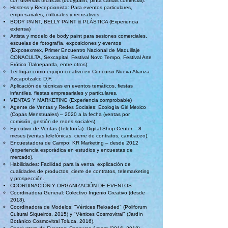
con diversas técnicas (bodypaint, pinta caritas comercial).
Hostess y Recepcionista: Para eventos particulares,
empresariales, culturales y recreativos.
BODY PAINT, BELLY PAINT & PLÁSTICA (Experiencia
extensa)
Artista y modelo de body paint para sesiones comerciales,
escuelas de fotografía, exposiciones y eventos
(Exposexmex, Primer Encuentro Nacional de Maquillaje
CONACULTA, Sexcapital, Festival Novo Tempo, Festival Arte
Erótico Tlalnepantla, entre otros).
1er lugar como equipo creativo en Concurso Nueva Alianza
Azcapotzalco D.F.
Aplicación de técnicas en eventos temáticos, fiestas
infantiles, fiestas empresariales y particulares.
VENTAS Y MARKETING (Experiencia comprobable)
Agente de Ventas y Redes Sociales: Ecología Girl Mexico
(Copas Menstruales) – 2020 a la fecha (ventas por
comisión, gestión de redes sociales).
Ejecutivo de Ventas (Telefonía): Digital Shop Center – 8
meses (ventas telefónicas, cierre de contratos, cambaceo).
Encuestadora de Campo: KR Marketing – desde 2012
(experiencia esporádica en estudios y encuestas de
mercado).
Habilidades: Facilidad para la venta, explicación de
cualidades de productos, cierre de contratos, telemarketing
y prospección.
COORDINACIÓN Y ORGANIZACIÓN DE EVENTOS
Coordinadora General: Colectivo Ingenio Creativo (desde
2018).
Coordinadora de Modelos: "Vértices Reloaded" (Poliforum
Cultural Siqueiros, 2015) y "Vértices Cosmovitral" (Jardín
Botánico Cosmovitral Toluca, 2016).