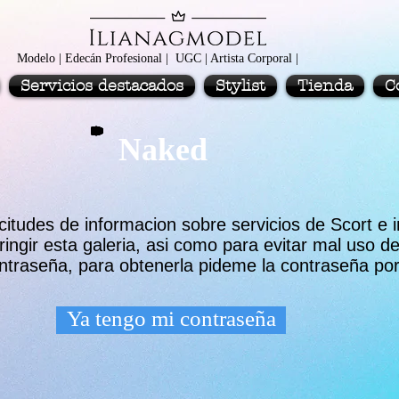
Modelo | Edecán Profesional | UGC | Artista Corporal |
Servicios destacados
Stylist
Tienda
C
Naked
icitudes de informacion sobre servicios de Scort 
ringir esta galeria, asi como para evitar mal uso 
contraseña, para obtenerla pideme la contraseña p
Ya tengo mi contraseña