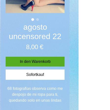
agosto
uncensored 22
Preis
8,00 €
In den Warenkorb
Sofortkauf
68 fotografias observa como me
despojo de mi ropa para ti,
quedando solo en unas lindas
mangas al cuello y esposas...