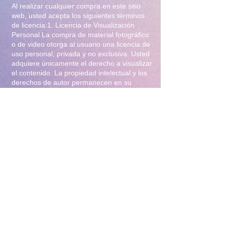
Al realizar cualquier compra en este sitio
web, usted acepta los siguientes términos
de licencia:1. Licencia de Visualización
Personal La compra de material fotográfico
o de video otorga al usuario una licencia de
uso personal, privada y no exclusiva. Usted
adquiere únicamente el derecho a visualizar
el contenido. La propiedad intelectual y los
derechos de autor permanecen en su
totalidad bajo la titularidad de Iliana Gomez
.2. Prohibiciones Estrictas Queda
terminantemente prohibido:Distribución y
Reventa: Compartir, revender, arrendar o
distribuir el material en foros, redes
sociales, grupos de mensajería
(WhatsApp/Telegram) o cualquier otra
plataforma.Modificación: Alterar, editar,
recortar o utilizar el material para crear
obras derivadas (incluyendo el uso para
entrenamiento de Inteligencia Artificial).Uso
Comercial: Utilizar el contenido para
publicidad, promoción de terceros o
cualquier fin lucrativo.3. Protección y