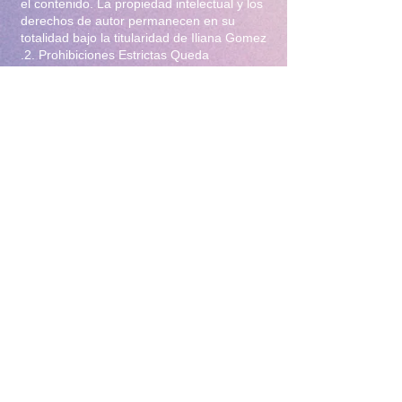
el contenido. La propiedad intelectual y los
derechos de autor permanecen en su
totalidad bajo la titularidad de Iliana Gomez
.2. Prohibiciones Estrictas Queda
terminantemente prohibido:Distribución y
Reventa: Compartir, revender, arrendar o
distribuir el material en foros, redes
sociales, grupos de mensajería
(WhatsApp/Telegram) o cualquier otra
plataforma.Modificación: Alterar, editar,
recortar o utilizar el material para crear
obras derivadas (incluyendo el uso para
entrenamiento de Inteligencia Artificial).Uso
Comercial: Utilizar el contenido para
publicidad, promoción de terceros o
cualquier fin lucrativo.3. Protección y
Rastreo Todo el material digital puede
contener marcas de agua invisibles o
metadatos de rastreo para identificar el
origen de posibles filtraciones. El
incumplimiento de estas condiciones
constituye un delito de violación a la
propiedad intelectual y derechos de
imagen, y facultará a la administración de