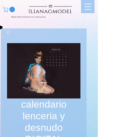
Modelo | Edecán Profesional | UGC | Artista Corporal |
calendario
lenceria y
desnudo