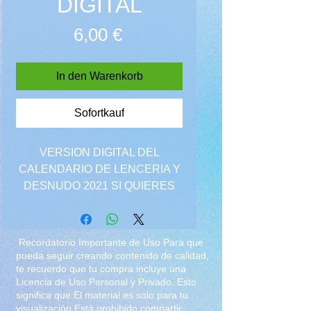
DIGITAL
Preis
6,00 €
In den Warenkorb
Sofortkauf
VERSION DIGITAL DEL
CALENDARIO DE LENCERIA Y
DESNUDO 2021 SI QUIERES
LA VERSION QUE TRAE
TANGA DE REGALO, ES LA
QUE CUESTA 250 PESOS
Recordatorio Importante de Uso Para que
pueda seguir creando contenido de calidad,
te recuerdo que tu compra incluye una
Licencia de Uso Personal y Privado. Esto
significa que:El material es solo para tu
visualización.Está prohibido compartir,