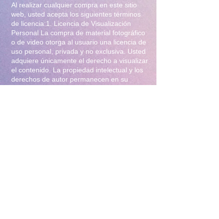
Al realizar cualquier compra en este sitio
web, usted acepta los siguientes términos
de licencia:1. Licencia de Visualización
Personal La compra de material fotográfico
o de video otorga al usuario una licencia de
uso personal, privada y no exclusiva. Usted
adquiere únicamente el derecho a visualizar
el contenido. La propiedad intelectual y los
derechos de autor permanecen en su
totalidad bajo la titularidad de Iliana Gomez
.2. Prohibiciones Estrictas Queda
terminantemente prohibido:Distribución y
Reventa: Compartir, revender, arrendar o
distribuir el material en foros, redes
sociales, grupos de mensajería
(WhatsApp/Telegram) o cualquier otra
plataforma.Modificación: Alterar, editar,
recortar o utilizar el material para crear
obras derivadas (incluyendo el uso para
entrenamiento de Inteligencia Artificial).Uso
Comercial: Utilizar el contenido para
publicidad, promoción de terceros o
cualquier fin lucrativo.3. Protección y
Rastreo Todo el material digital puede