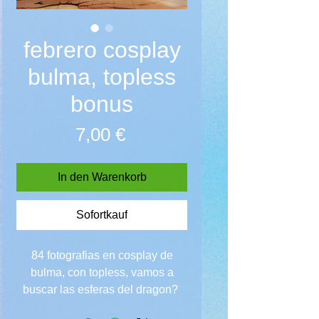
febrero cosplay
bulma, topless
bonus
Preis
7,00 €
In den Warenkorb
Sofortkauf
84 fotografias en cosplay de
bulma, con topless, vamos a
buscar las esferas del dragon?