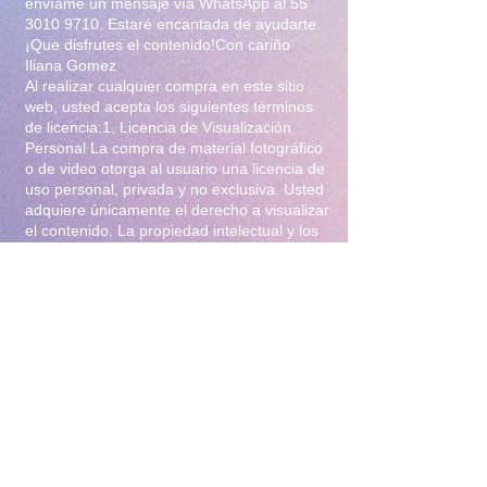
envíame un mensaje vía WhatsApp al
55
3010 9710
. Estaré encantada de ayudarte.
¡Que disfrutes el contenido!Con cariño
Iliana Gomez
Al realizar cualquier compra en este sitio
web, usted acepta los siguientes términos
de licencia:1. Licencia de Visualización
Personal La compra de material fotográfico
o de video otorga al usuario una licencia de
uso personal, privada y no exclusiva. Usted
adquiere únicamente el derecho a visualizar
el contenido. La propiedad intelectual y los
derechos de autor permanecen en su
totalidad bajo la titularidad de Iliana Gomez
.2. Prohibiciones Estrictas Queda
terminantemente prohibido:Distribución y
Reventa: Compartir, revender, arrendar o
distribuir el material en foros, redes
sociales, grupos de mensajería
(WhatsApp/Telegram) o cualquier otra
plataforma.Modificación: Alterar, editar,
recortar o utilizar el material para crear
obras derivadas (incluyendo el uso para
entrenamiento de Inteligencia Artificial).Uso