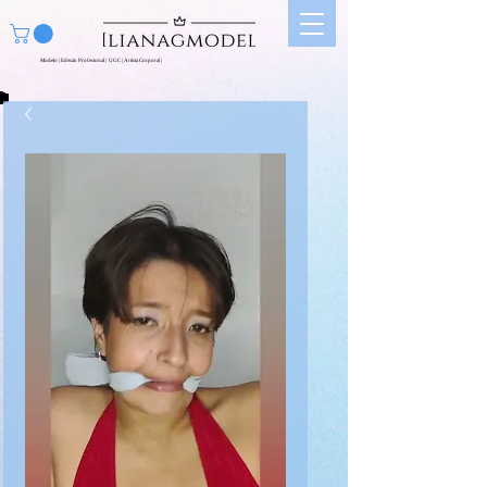
Modelo | Edecán Profesional | UGC | Artista Corporal |