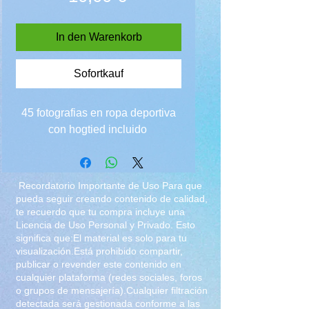
In den Warenkorb
Sofortkauf
45 fotografias en ropa deportiva
con hogtied incluido
Recordatorio Importante de Uso Para que
pueda seguir creando contenido de calidad,
te recuerdo que tu compra incluye una
Licencia de Uso Personal y Privado. Esto
significa que:El material es solo para tu
visualización.Está prohibido compartir,
publicar o revender este contenido en
cualquier plataforma (redes sociales, foros
o grupos de mensajería).Cualquier filtración
detectada será gestionada conforme a las