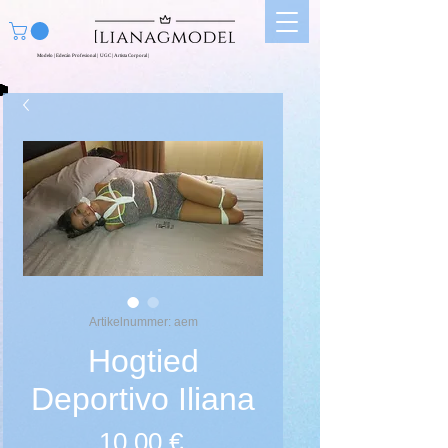
Modelo | Edecán Profesional | UGC | Artista Corporal |
Artikelnummer: aem
Hogtied
Deportivo Iliana
Preis
10,00 €