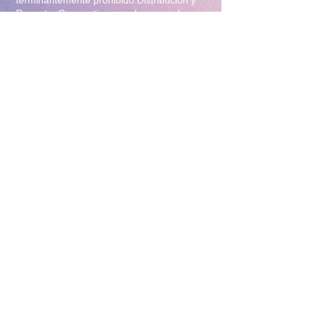
Reventa: Compartir, revender, arrendar o
distribuir el material en foros, redes
sociales, grupos de mensajería
(WhatsApp/Telegram) o cualquier otra
plataforma.Modificación: Alterar, editar,
recortar o utilizar el material para crear
obras derivadas (incluyendo el uso para
entrenamiento de Inteligencia Artificial).Uso
Comercial: Utilizar el contenido para
publicidad, promoción de terceros o
cualquier fin lucrativo.3. Protección y
Rastreo Todo el material digital puede
contener marcas de agua invisibles o
metadatos de rastreo para identificar el
origen de posibles filtraciones. El
incumplimiento de estas condiciones
constituye un delito de violación a la
propiedad intelectual y derechos de
imagen, y facultará a la administración de
este sitio para tomar las acciones legales
correspondientes y el bloqueo inmediato del
acceso sin derecho a reembolso.4. Política
de Devoluciones Debido a la naturaleza