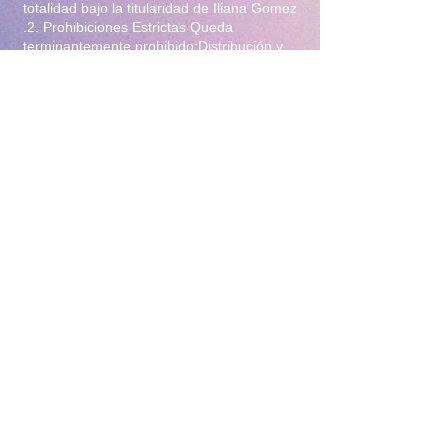
totalidad bajo la titularidad de Iliana Gomez
.2. Prohibiciones Estrictas Queda
terminantemente prohibido:Distribución y
Reventa: Compartir, revender, arrendar o
distribuir el material en foros, redes
sociales, grupos de mensajería
(WhatsApp/Telegram) o cualquier otra
plataforma.Modificación: Alterar, editar,
recortar o utilizar el material para crear
obras derivadas (incluyendo el uso para
entrenamiento de Inteligencia Artificial).Uso
Comercial: Utilizar el contenido para
publicidad, promoción de terceros o
cualquier fin lucrativo.3. Protección y
Rastreo Todo el material digital puede
contener marcas de agua invisibles o
metadatos de rastreo para identificar el
origen de posibles filtraciones. El
incumplimiento de estas condiciones
constituye un delito de violación a la
propiedad intelectual y derechos de
imagen, y facultará a la administración de
este sitio para tomar las acciones legales
correspondientes y el bloqueo inmediato del