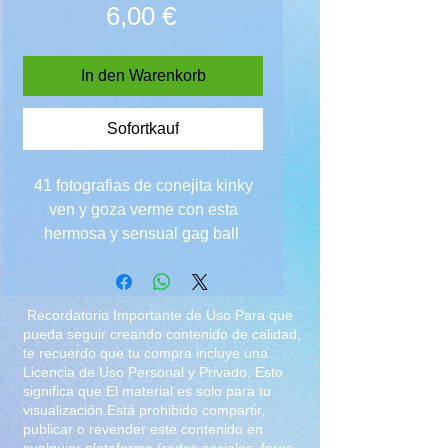
Preis
6,00 €
In den Warenkorb
Sofortkauf
41 fotografias de conejita kinky
ven y goza verme con esta
hermosa y sensual gag ball
Recordatorio Importante de Uso Para que
pueda seguir creando contenido de calidad,
te recuerdo que tu compra incluye una
Licencia de Uso Personal y Privado. Esto
significa que:El material es solo para tu
visualización.Está prohibido compartir,
publicar o revender este contenido en
cualquier plataforma (redes sociales, foros