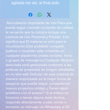
agitada me ato, al final pido
ayuda para poder atarme los
brazos y disfrutar el forcejeo con
esta ball gag, saliva, lenceria,
Recordatorio Importante de Uso Para que
sexy, que mas se puede pedir
pueda seguir creando contenido de calidad,
te recuerdo que tu compra incluye una
para olvidarse del estres? video
Licencia de Uso Personal y Privado. Esto
de 12 minutos mas fotografias
significa que:El material es solo para tu
visualización.Está prohibido compartir,
publicar o revender este contenido en
cualquier plataforma (redes sociales, foros
o grupos de mensajería).Cualquier filtración
detectada será gestionada conforme a las
políticas de propiedad de imagen detalladas
en mi sitio web.Disfrutar de este material de
manera responsable es la mejor forma de
asegurar que pueda seguir compartiendo
nuevos proyectos contigo.¿Tienes algún
problema con el acceso? Si el enlace no
funciona o tienes alguna duda técnica,
responde directamente a este correo o
envíame un mensaje vía WhatsApp al
55