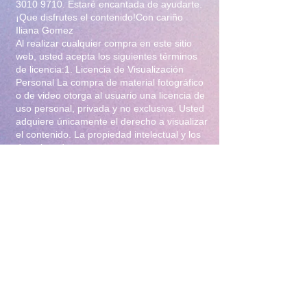
3010 9710
. Estaré encantada de ayudarte.
¡Que disfrutes el contenido!Con cariño
Iliana Gomez
Al realizar cualquier compra en este sitio
web, usted acepta los siguientes términos
de licencia:1. Licencia de Visualización
Personal La compra de material fotográfico
o de video otorga al usuario una licencia de
uso personal, privada y no exclusiva. Usted
adquiere únicamente el derecho a visualizar
el contenido. La propiedad intelectual y los
derechos de autor permanecen en su
totalidad bajo la titularidad de Iliana Gomez
.2. Prohibiciones Estrictas Queda
terminantemente prohibido:Distribución y
Reventa: Compartir, revender, arrendar o
distribuir el material en foros, redes
sociales, grupos de mensajería
(WhatsApp/Telegram) o cualquier otra
plataforma.Modificación: Alterar, editar,
recortar o utilizar el material para crear
obras derivadas (incluyendo el uso para
entrenamiento de Inteligencia Artificial).Uso
Comercial: Utilizar el contenido para