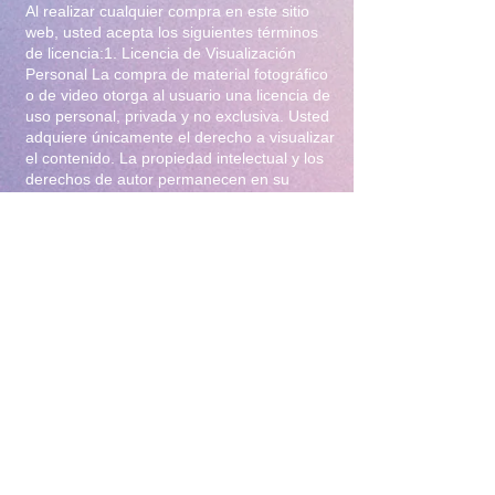
Al realizar cualquier compra en este sitio
web, usted acepta los siguientes términos
de licencia:1. Licencia de Visualización
Personal La compra de material fotográfico
o de video otorga al usuario una licencia de
uso personal, privada y no exclusiva. Usted
adquiere únicamente el derecho a visualizar
el contenido. La propiedad intelectual y los
derechos de autor permanecen en su
totalidad bajo la titularidad de Iliana Gomez
.2. Prohibiciones Estrictas Queda
terminantemente prohibido:Distribución y
Reventa: Compartir, revender, arrendar o
distribuir el material en foros, redes
sociales, grupos de mensajería
(WhatsApp/Telegram) o cualquier otra
plataforma.Modificación: Alterar, editar,
recortar o utilizar el material para crear
obras derivadas (incluyendo el uso para
entrenamiento de Inteligencia Artificial).Uso
Comercial: Utilizar el contenido para
publicidad, promoción de terceros o
cualquier fin lucrativo.3. Protección y
Rastreo Todo el material digital puede