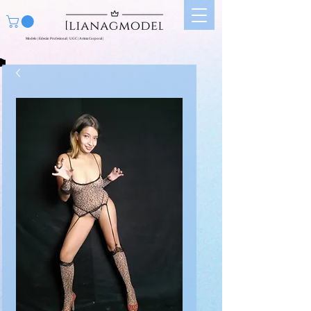
Modelo | Edecán Profesional | UGC | Artista Corporal |