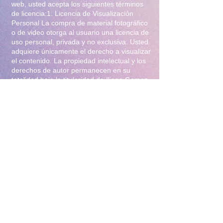
web, usted acepta los siguientes términos
de licencia:1. Licencia de Visualización
Personal La compra de material fotográfico
o de video otorga al usuario una licencia de
uso personal, privada y no exclusiva. Usted
adquiere únicamente el derecho a visualizar
el contenido. La propiedad intelectual y los
derechos de autor permanecen en su
totalidad bajo la titularidad de Iliana Gomez
.2. Prohibiciones Estrictas Queda
terminantemente prohibido:Distribución y
Reventa: Compartir, revender, arrendar o
distribuir el material en foros, redes
sociales, grupos de mensajería
(WhatsApp/Telegram) o cualquier otra
plataforma.Modificación: Alterar, editar,
recortar o utilizar el material para crear
obras derivadas (incluyendo el uso para
entrenamiento de Inteligencia Artificial).Uso
Comercial: Utilizar el contenido para
publicidad, promoción de terceros o
cualquier fin lucrativo.3. Protección y
Rastreo Todo el material digital puede
contener marcas de agua invisibles o