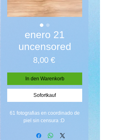
enero 21
uncensored
Preis
8,00 €
In den Warenkorb
Sofortkauf
61 fotografias en coordinado de
piel sin censura :D