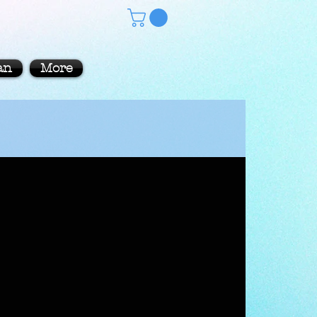
an
More