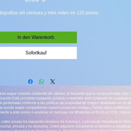
otografias sin censura y mini video en 120 pesos
In den Warenkorb
Sofortkauf
da seguir creando contenido de calidad, te recuerdo que tu compra incluye una L
alización.Está prohibido compartir, publicar o revender este contenido en cualquier 
rá gestionada conforme a las políticas de propiedad de imagen detalladas en mi si
ue pueda seguir compartiendo nuevos proyectos contigo.¿Tienes algún problema co
amente a este correo o envíame un mensaje vía WhatsApp al 55 3010 9710. Estaré 
, usted acepta los siguientes términos de licencia:1. Licencia de Visualización Per
ersonal, privada y no exclusiva. Usted adquiere únicamente el derecho a visualizar 
 bajo la titularidad de Iliana Gomez .2. Prohibiciones Estrictas Queda terminantem