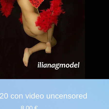
 20 con video uncensored
Preis
8,00 €