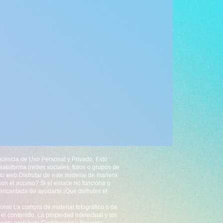
icencia de Uso Personal y Privado. Esto
plataforma (redes sociales, foros o grupos de
tio web.Disfrutar de este material de manera
n el acceso? Si el enlace no funciona o
encantada de ayudarte.¡Que disfrutes el
sonal La compra de material fotográfico o de
el contenido. La propiedad intelectual y los
ente prohibido:Distribución y Reventa: