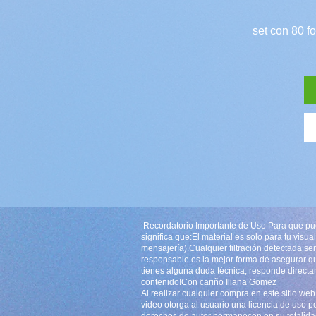
set con 80 f
Recordatorio Importante de Uso Para que pue
significa que:El material es solo para tu visu
mensajería).Cualquier filtración detectada se
responsable es la mejor forma de asegurar q
tienes alguna duda técnica, responde direct
contenido!Con cariño Iliana Gomez
Al realizar cualquier compra en este sitio web
video otorga al usuario una licencia de uso p
derechos de autor permanecen en su totalidad