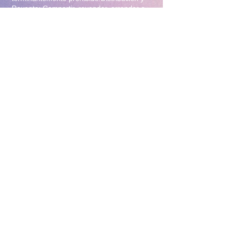
Reventa: Compartir, revender, arrendar o
distribuir el material en foros, redes
sociales, grupos de mensajería
(WhatsApp/Telegram) o cualquier otra
plataforma.Modificación: Alterar, editar,
recortar o utilizar el material para crear
obras derivadas (incluyendo el uso para
entrenamiento de Inteligencia Artificial).Uso
Comercial: Utilizar el contenido para
publicidad, promoción de terceros o
cualquier fin lucrativo.3. Protección y
Rastreo Todo el material digital puede
contener marcas de agua invisibles o
metadatos de rastreo para identificar el
origen de posibles filtraciones. El
incumplimiento de estas condiciones
constituye un delito de violación a la
propiedad intelectual y derechos de
imagen, y facultará a la administración de
este sitio para tomar las acciones legales
correspondientes y el bloqueo inmediato del
acceso sin derecho a reembolso.4. Política
de Devoluciones Debido a la naturaleza