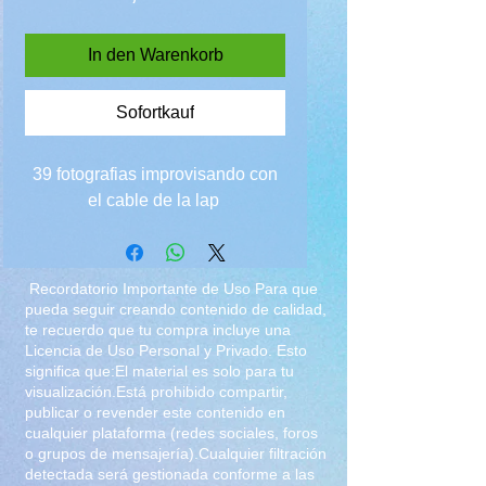
In den Warenkorb
Sofortkauf
39 fotografias improvisando con
el cable de la lap
Recordatorio Importante de Uso Para que
pueda seguir creando contenido de calidad,
te recuerdo que tu compra incluye una
Licencia de Uso Personal y Privado. Esto
significa que:El material es solo para tu
visualización.Está prohibido compartir,
publicar o revender este contenido en
cualquier plataforma (redes sociales, foros
o grupos de mensajería).Cualquier filtración
detectada será gestionada conforme a las