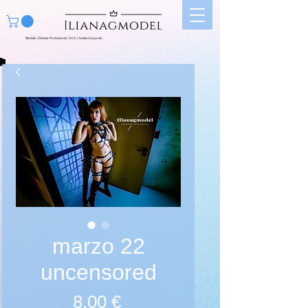
Modelo | Edecán Profesional | UGC | Artista Corporal |
marzo 22
uncensored
Preis
8,00 €