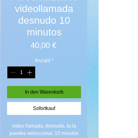
videollamada
desnudo 10
minutos
Preis
40,00 €
Anzahl
*
In den Warenkorb
Sofortkauf
video llamada, desnuda, tu la
puedes seleccionar, 10 minutos