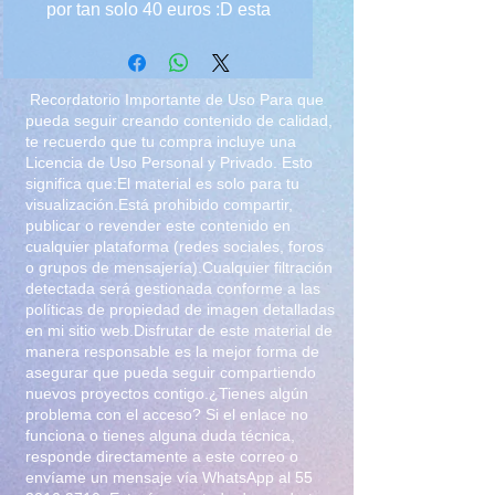
por tan solo 40 euros :D esta
como producto fisico, ya que
realizo videollamadas solo bajo
reservacion, que ambos estemos
Recordatorio Importante de Uso Para que
disponibles en ese momento o
pueda seguir creando contenido de calidad,
te recuerdo que tu compra incluye una
agendando una cita, se pueden
Licencia de Uso Personal y Privado. Esto
hacer via zoom, skype, whats app
significa que:El material es solo para tu
estoy segura nos vamos a divertir,
visualización.Está prohibido compartir,
platiquemos, bailemos, te hago
publicar o revender este contenido en
cualquier plataforma (redes sociales, foros
un streaptease, baile de silla,
o grupos de mensajería).Cualquier filtración
ejercicio, ¿quieres preguntarme
detectada será gestionada conforme a las
algo? Dirigeme y se el dueño de
políticas de propiedad de imagen detalladas
tu fantasia :D
en mi sitio web.Disfrutar de este material de
manera responsable es la mejor forma de
asegurar que pueda seguir compartiendo
nuevos proyectos contigo.¿Tienes algún
problema con el acceso? Si el enlace no
funciona o tienes alguna duda técnica,
responde directamente a este correo o
envíame un mensaje vía WhatsApp al
55