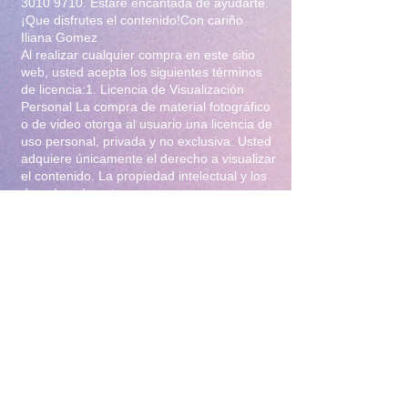
3010 9710
. Estaré encantada de ayudarte.
¡Que disfrutes el contenido!Con cariño
Iliana Gomez
Al realizar cualquier compra en este sitio
web, usted acepta los siguientes términos
de licencia:1. Licencia de Visualización
Personal La compra de material fotográfico
o de video otorga al usuario una licencia de
uso personal, privada y no exclusiva. Usted
adquiere únicamente el derecho a visualizar
el contenido. La propiedad intelectual y los
derechos de autor permanecen en su
totalidad bajo la titularidad de Iliana Gomez
.2. Prohibiciones Estrictas Queda
terminantemente prohibido:Distribución y
Reventa: Compartir, revender, arrendar o
distribuir el material en foros, redes
sociales, grupos de mensajería
(WhatsApp/Telegram) o cualquier otra
plataforma.Modificación: Alterar, editar,
recortar o utilizar el material para crear
obras derivadas (incluyendo el uso para
entrenamiento de Inteligencia Artificial).Uso
Comercial: Utilizar el contenido para