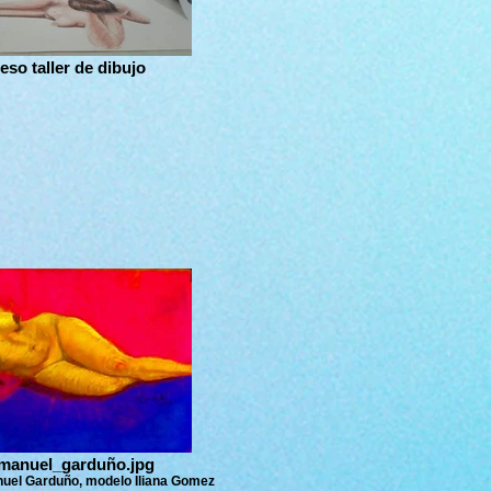
eso taller de dibujo
manuel_garduño.jpg
nuel Garduño, modelo Iliana Gomez