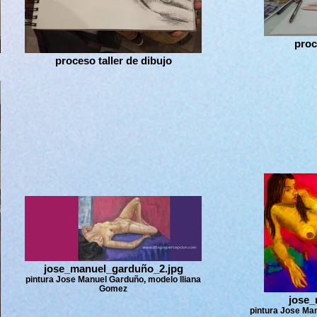
proc
proceso taller de dibujo
jose_manuel_garduño_2.jpg
pintura Jose Manuel Garduño, modelo Iliana
Gomez
jose_
pintura Jose Ma