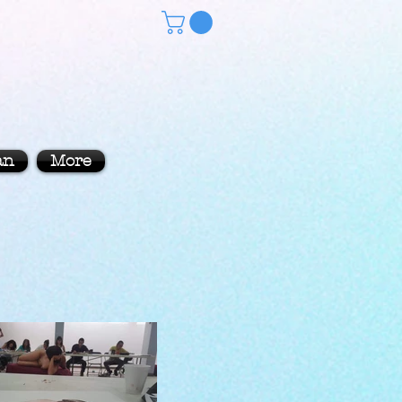
an
More