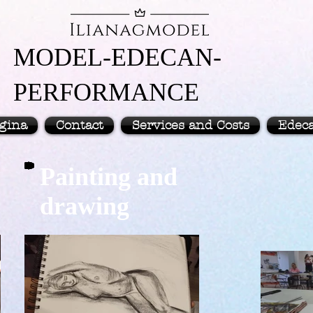
MODEL-EDECAN-
PERFORMANCE
gina
Contact
Services and Costs
Edec
Painting and
drawing