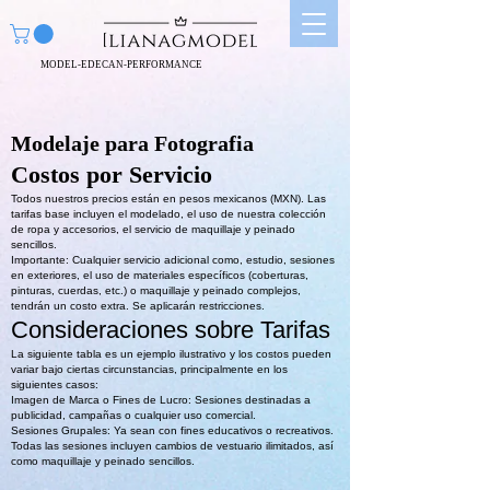
MODEL-EDECAN-PERFORMANCE
Modelaje para Fotografia
Costos
por Servicio
Todos nuestros precios están en pesos mexicanos (MXN). Las
tarifas base incluyen el modelado, el uso de nuestra colección
de ropa y accesorios, el servicio de maquillaje y peinado
sencillos.
Importante: Cualquier servicio adicional como, estudio, sesiones
en exteriores, el uso de materiales específicos (coberturas,
pinturas, cuerdas, etc.) o maquillaje y peinado complejos,
tendrán un costo extra. Se aplicarán restricciones.
Consideraciones sobre Tarifas
La siguiente tabla es un ejemplo ilustrativo y los costos pueden
variar bajo ciertas circunstancias, principalmente en los
siguientes casos:
Imagen de Marca o Fines de Lucro: Sesiones destinadas a
publicidad, campañas o cualquier uso comercial.
Sesiones Grupales: Ya sean con fines educativos o recreativos.
Todas las sesiones incluyen cambios de vestuario ilimitados, así
como maquillaje y peinado sencillos.