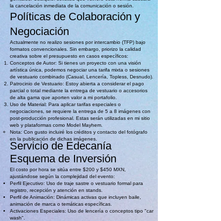
la cancelación inmediata de la comunicación o sesión.
Políticas de Colaboración y
Negociación
Actualmente no realizo sesiones por intercambio (TFP) bajo
formatos convencionales. Sin embargo, priorizo la calidad
creativa sobre el presupuesto en casos específicos:
Conceptos de Autor: Si tienes un proyecto con una visión
artística única, podemos negociar una tarifa mixta o sesiones
de vestuario combinado (Casual, Lencería, Topless, Desnudo).
Patrocinio de Vestuario: Estoy abierta a considerar el pago
parcial o total mediante la entrega de vestuario o accesorios
de alta gama que aporten valor a mi portafolio.
Uso de Material: Para aplicar tarifas especiales o
negociaciones, se requiere la entrega de 5 a 8 imágenes con
post-producción profesional. Estas serán utilizadas en mi sitio
web y plataformas como Model Mayhem.
Nota: Con gusto incluiré los créditos y contacto del fotógrafo
en la publicación de dichas imágenes.
Servicio de Edecanía
Esquema de Inversión
El costo por hora se sitúa entre $200 y $450 MXN,
ajustándose según la complejidad del evento:
Perfil Ejecutivo: Uso de traje sastre o vestuario formal para
registro, recepción y atención en stands.
Perfil de Animación: Dinámicas activas que incluyen baile,
animación de marca o temáticas específicas.
Activaciones Especiales: Uso de lencería o conceptos tipo "car
wash".