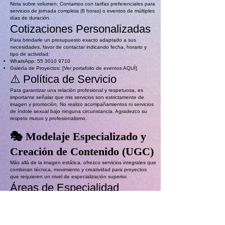
Nota sobre volumen: Contamos con tarifas preferenciales para
servicios de jornada completa (8 horas) o eventos de múltiples
días de duración.
Cotizaciones Personalizadas
Para brindarle un presupuesto exacto adaptado a sus
necesidades, favor de contactar indicando fecha, horario y
tipo de actividad:
WhatsApp:
55 3010 9710
Galería de Proyectos: [Ver portafolio de eventos AQUÍ]
⚠️ Política de Servicio
Para garantizar una relación profesional y respetuosa, es
importante señalar que mis servicios son estrictamente de
imagen y promoción. No realizo acompañamientos ni servicios
de índole sexual bajo ninguna circunstancia. Agradezco su
respeto mutuo y profesionalismo.
🎭 Modelaje Especializado y
Creación de Contenido (UGC)
Más allá de la imagen estática, ofrezco servicios integrales que
combinan técnica, movimiento y creatividad para proyectos
que requieren un nivel de especialización superior.
Áreas de Especialidad
Pasarela y Performance: Experiencia en desfiles de moda,
presentaciones de marca y expresiones artísticas en vivo.
User Generated Content (UGC): Creación de contenido
orgánico y auténtico para marcas (reseñas, "get ready with