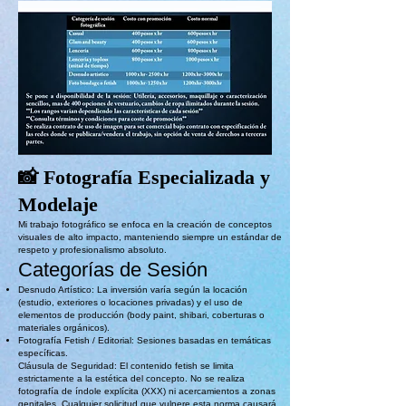
📸 Fotografía Especializada y
Modelaje
Mi trabajo fotográfico se enfoca en la creación de conceptos
visuales de alto impacto, manteniendo siempre un estándar de
respeto y profesionalismo absoluto.
Categorías de Sesión
Desnudo Artístico: La inversión varía según la locación
(estudio, exteriores o locaciones privadas) y el uso de
elementos de producción (body paint, shibari, coberturas o
materiales orgánicos).
Fotografía Fetish / Editorial: Sesiones basadas en temáticas
específicas.
Cláusula de Seguridad: El contenido fetish se limita
estrictamente a la estética del concepto. No se realiza
fotografía de índole explícita (XXX) ni acercamientos a zonas
genitales. Cualquier solicitud que vulnere esta norma causará