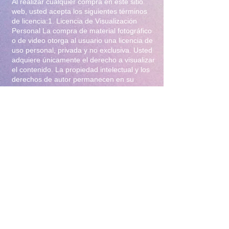
Al realizar cualquier compra en este sitio
web, usted acepta los siguientes términos
de licencia:1. Licencia de Visualización
Personal La compra de material fotográfico
o de video otorga al usuario una licencia de
uso personal, privada y no exclusiva. Usted
adquiere únicamente el derecho a visualizar
el contenido. La propiedad intelectual y los
derechos de autor permanecen en su
totalidad bajo la titularidad de Iliana Gomez
.2. Prohibiciones Estrictas Queda
terminantemente prohibido:Distribución y
Reventa: Compartir, revender, arrendar o
distribuir el material en foros, redes
sociales, grupos de mensajería
(WhatsApp/Telegram) o cualquier otra
plataforma.Modificación: Alterar, editar,
recortar o utilizar el material para crear
obras derivadas (incluyendo el uso para
entrenamiento de Inteligencia Artificial).Uso
Comercial: Utilizar el contenido para
publicidad, promoción de terceros o
cualquier fin lucrativo.3. Protección y
Rastreo Todo el material digital puede