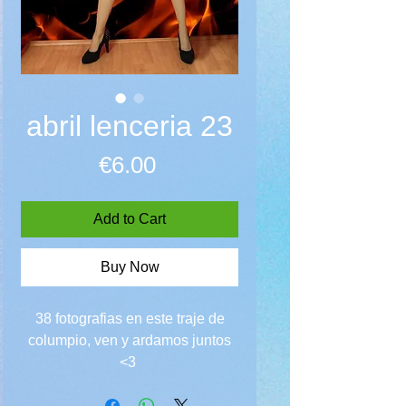
abril lenceria 23
Price
€6.00
Add to Cart
Buy Now
38 fotografias en este traje de
columpio, ven y ardamos juntos
<3