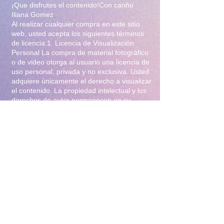
¡Que disfrutes el contenido!Con cariño
Iliana Gomez
Al realizar cualquier compra en este sitio
web, usted acepta los siguientes términos
de licencia:1. Licencia de Visualización
Personal La compra de material fotográfico
o de video otorga al usuario una licencia de
uso personal, privada y no exclusiva. Usted
adquiere únicamente el derecho a visualizar
el contenido. La propiedad intelectual y los
derechos de autor permanecen en su
totalidad bajo la titularidad de Iliana Gomez
.2. Prohibiciones Estrictas Queda
terminantemente prohibido:Distribución y
Reventa: Compartir, revender, arrendar o
distribuir el material en foros, redes
sociales, grupos de mensajería
(WhatsApp/Telegram) o cualquier otra
plataforma.Modificación: Alterar, editar,
recortar o utilizar el material para crear
obras derivadas (incluyendo el uso para
entrenamiento de Inteligencia Artificial).Uso
Comercial: Utilizar el contenido para
publicidad, promoción de terceros o