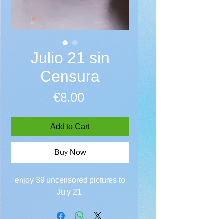
Julio 21 sin
Censura
Price
€8.00
Add to Cart
Buy Now
enjoy 39 uncensored pictures to
July 21