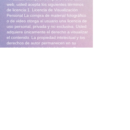
web, usted acepta los siguientes términos
de licencia:1. Licencia de Visualización
Personal La compra de material fotográfico
o de video otorga al usuario una licencia de
uso personal, privada y no exclusiva. Usted
adquiere únicamente el derecho a visualizar
el contenido. La propiedad intelectual y los
derechos de autor permanecen en su
totalidad bajo la titularidad de Iliana Gomez
.2. Prohibiciones Estrictas Queda
terminantemente prohibido:Distribución y
Reventa: Compartir, revender, arrendar o
distribuir el material en foros, redes
sociales, grupos de mensajería
(WhatsApp/Telegram) o cualquier otra
plataforma.Modificación: Alterar, editar,
recortar o utilizar el material para crear
obras derivadas (incluyendo el uso para
entrenamiento de Inteligencia Artificial).Uso
Comercial: Utilizar el contenido para
publicidad, promoción de terceros o
cualquier fin lucrativo.3. Protección y
Rastreo Todo el material digital puede