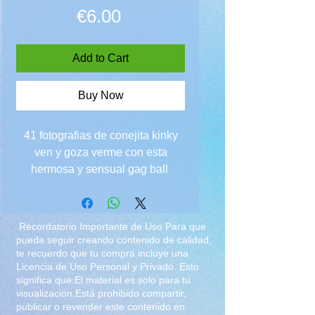
Price
€6.00
Add to Cart
Buy Now
41 fotografias de conejita kinky
ven y goza verme con esta
hermosa y sensual gag ball
Recordatorio Importante de Uso Para que
pueda seguir creando contenido de calidad,
te recuerdo que tu compra incluye una
Licencia de Uso Personal y Privado. Esto
significa que:El material es solo para tu
visualización.Está prohibido compartir,
publicar o revender este contenido en