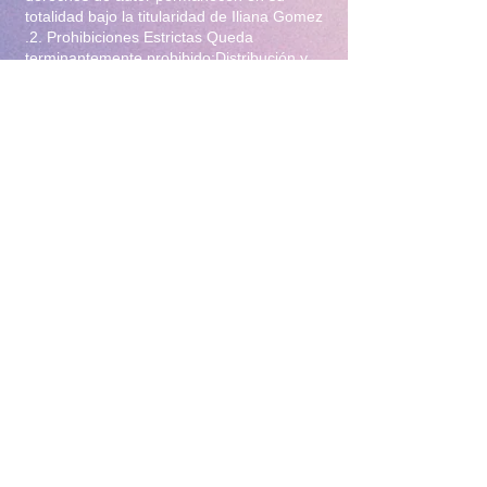
totalidad bajo la titularidad de Iliana Gomez
.2. Prohibiciones Estrictas Queda
terminantemente prohibido:Distribución y
Reventa: Compartir, revender, arrendar o
distribuir el material en foros, redes
sociales, grupos de mensajería
(WhatsApp/Telegram) o cualquier otra
plataforma.Modificación: Alterar, editar,
recortar o utilizar el material para crear
obras derivadas (incluyendo el uso para
entrenamiento de Inteligencia Artificial).Uso
Comercial: Utilizar el contenido para
publicidad, promoción de terceros o
cualquier fin lucrativo.3. Protección y
Rastreo Todo el material digital puede
contener marcas de agua invisibles o
metadatos de rastreo para identificar el
origen de posibles filtraciones. El
incumplimiento de estas condiciones
constituye un delito de violación a la
propiedad intelectual y derechos de
imagen, y facultará a la administración de
este sitio para tomar las acciones legales