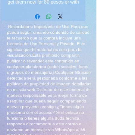
get them now for 80 pesos or with
the February lingerie set in the
February lingerie all-inclusive for
130
Recordatorio Importante de Uso Para que
pueda seguir creando contenido de calidad,
te recuerdo que tu compra incluye una
Licencia de Uso Personal y Privado. Esto
significa que:El material es solo para tu
visualización.Está prohibido compartir,
publicar o revender este contenido en
cualquier plataforma (redes sociales, foros
o grupos de mensajería).Cualquier filtración
detectada será gestionada conforme a las
políticas de propiedad de imagen detalladas
en mi sitio web.Disfrutar de este material de
manera responsable es la mejor forma de
asegurar que pueda seguir compartiendo
nuevos proyectos contigo.¿Tienes algún
problema con el acceso? Si el enlace no
funciona o tienes alguna duda técnica,
responde directamente a este correo o
envíame un mensaje vía WhatsApp al
55