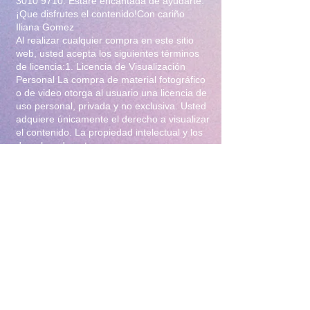
3010 9710
. Estaré encantada de ayudarte.
¡Que disfrutes el contenido!Con cariño
Iliana Gomez
Al realizar cualquier compra en este sitio
web, usted acepta los siguientes términos
de licencia:1. Licencia de Visualización
Personal La compra de material fotográfico
o de video otorga al usuario una licencia de
uso personal, privada y no exclusiva. Usted
adquiere únicamente el derecho a visualizar
el contenido. La propiedad intelectual y los
derechos de autor permanecen en su
totalidad bajo la titularidad de Iliana Gomez
.2. Prohibiciones Estrictas Queda
terminantemente prohibido:Distribución y
Reventa: Compartir, revender, arrendar o
distribuir el material en foros, redes
sociales, grupos de mensajería
(WhatsApp/Telegram) o cualquier otra
plataforma.Modificación: Alterar, editar,
recortar o utilizar el material para crear
obras derivadas (incluyendo el uso para
entrenamiento de Inteligencia Artificial).Uso
Comercial: Utilizar el contenido para