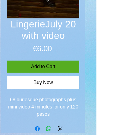
LingerieJuly 20
with video
Price
€6.00
Add to Cart
Buy Now
68 burlesque photographs plus
mini video 4 minutes for only 120
pesos