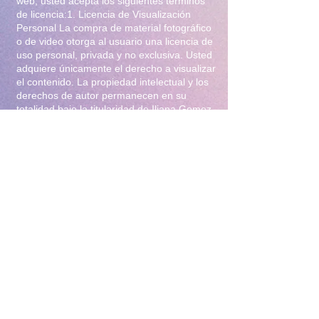
web, usted acepta los siguientes términos
de licencia:1. Licencia de Visualización
Personal La compra de material fotográfico
o de video otorga al usuario una licencia de
uso personal, privada y no exclusiva. Usted
adquiere únicamente el derecho a visualizar
el contenido. La propiedad intelectual y los
derechos de autor permanecen en su
totalidad bajo la titularidad de Iliana Gomez
.2. Prohibiciones Estrictas Queda
terminantemente prohibido:Distribución y
Reventa: Compartir, revender, arrendar o
distribuir el material en foros, redes
sociales, grupos de mensajería
(WhatsApp/Telegram) o cualquier otra
plataforma.Modificación: Alterar, editar,
recortar o utilizar el material para crear
obras derivadas (incluyendo el uso para
entrenamiento de Inteligencia Artificial).Uso
Comercial: Utilizar el contenido para
publicidad, promoción de terceros o
cualquier fin lucrativo.3. Protección y
Rastreo Todo el material digital puede
contener marcas de agua invisibles o