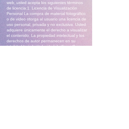
web, usted acepta los siguientes términos
de licencia:1. Licencia de Visualización
Personal La compra de material fotográfico
o de video otorga al usuario una licencia de
uso personal, privada y no exclusiva. Usted
adquiere únicamente el derecho a visualizar
el contenido. La propiedad intelectual y los
derechos de autor permanecen en su
totalidad bajo la titularidad de Iliana Gomez
.2. Prohibiciones Estrictas Queda
terminantemente prohibido:Distribución y
Reventa: Compartir, revender, arrendar o
distribuir el material en foros, redes
sociales, grupos de mensajería
(WhatsApp/Telegram) o cualquier otra
plataforma.Modificación: Alterar, editar,
recortar o utilizar el material para crear
obras derivadas (incluyendo el uso para
entrenamiento de Inteligencia Artificial).Uso
Comercial: Utilizar el contenido para
publicidad, promoción de terceros o
cualquier fin lucrativo.3. Protección y
Rastreo Todo el material digital puede
contener marcas de agua invisibles o